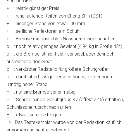
Schuhgrößen
+ : relativ günstiger Preis
+ : rund laufende Reifen von Cheng Shin (CST)
+ : niedriger Stand von etwa 100 mm
+ : seitliche Reflektoren am Schuh
+ : Bremse mit passablen Nassbremseigenschaften
o : noch relativ geringes Gewicht (4,94 kg in Größe 45*)
o : die Bremse ist nicht sehr sensibel, aber dennoch
ausreichend dosierbar
o : verkürzter Radstand für größere Schuhgrößen
o : durch überflüssige Fersenerhöung, immer noch
unnötig hoher Stand
– : nur eine Bremse serienmäßig
– : Schuhe nur bis Schuhgröße 47 (effektiv 46) erhältlich,
Schuhlasche rutscht nach unten
– : etwas unrunde Felgen
=> Das Testexemplar wurde von der Redaktion käuflich
erworben und neutral getestet!