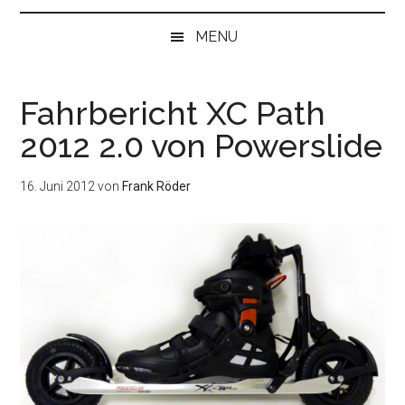
bei
„Null“
MENU
anfangen
Fahrbericht XC Path
2012 2.0 von Powerslide
16. Juni 2012
von
Frank Röder