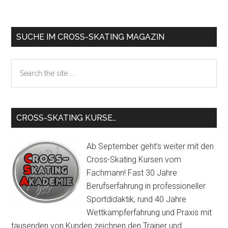
Primary
SUCHE IM CROSS-SKATING MAGAZIN
Sidebar
Search
the
site
...
CROSS-SKATING KURSE…
Ab September geht’s weiter mit den
Cross-Skating Kursen vom
Fachmann! Fast 30 Jahre
Berufserfahrung in professioneller
Sportdidaktik, rund 40 Jahre
Wettkampferfahrung und Praxis mit
tausenden von Kunden zeichnen den Trainer und