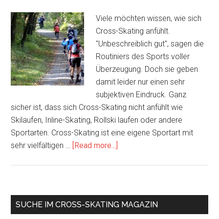
Viele möchten wissen, wie sich
Cross-Skating anfühlt.
"Unbeschreiblich gut", sagen die
Routiniers des Sports voller
Überzeugung. Doch sie geben
damit leider nur einen sehr
subjektiven Eindruck. Ganz
sicher ist, dass sich Cross-Skating nicht anfühlt wie
Skilaufen, Inline-Skating, Rollski laufen oder andere
Sportarten. Cross-Skating ist eine eigene Sportart mit
about
sehr vielfältigen …
[Read more...]
So
fühlt
sich
Cross-
Primary
SUCHE IM CROSS-SKATING MAGAZIN
Skating