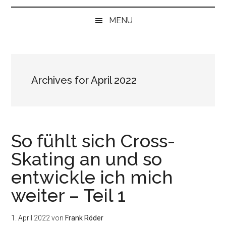
bei
„Null“
MENU
anfangen
Archives for April 2022
So fühlt sich Cross-
Skating an und so
entwickle ich mich
weiter – Teil 1
1. April 2022
von
Frank Röder