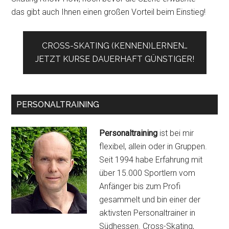
das gibt auch Ihnen einen großen Vorteil beim Einstieg!
CROSS-SKATING (KENNEN)LERNEN…
JETZT KURSE DAUERHAFT GÜNSTIGER!
PERSONALTRAINING
Personaltraining
ist bei mir
flexibel, allein oder in Gruppen.
Seit 1994 habe Erfahrung mit
über 15.000 Sportlern vom
Anfänger bis zum Profi
gesammelt und bin einer der
aktivsten Personaltrainer in
Südhessen. Cross-Skating,