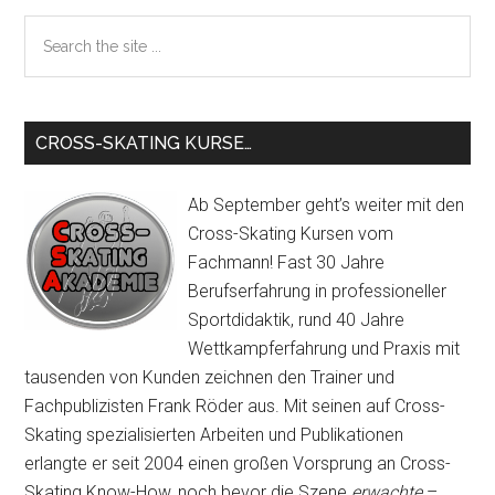
Sidebar
an
Search
und
the
so
site
entwickle
...
ich
CROSS-SKATING KURSE…
mich
weiter
Ab September geht’s weiter mit den
–
Cross-Skating Kursen vom
Teil
Fachmann! Fast 30 Jahre
1
Berufserfahrung in professioneller
Sportdidaktik, rund 40 Jahre
Wettkampferfahrung und Praxis mit
tausenden von Kunden zeichnen den Trainer und
Fachpublizisten Frank Röder aus. Mit seinen auf Cross-
Skating spezialisierten Arbeiten und Publikationen
erlangte er seit 2004 einen großen Vorsprung an Cross-
Skating Know-How, noch bevor die Szene
erwachte
–