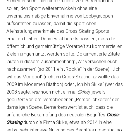
Sicherheitsrichtlinien und Grundsätze des Verbandes
sollen, den Sport weiterentwickeln ohne eine
unverhältnismäßige Einvernahme von Lobbygruppen
aufkommen zu lassen, damit die sportlichen
Alleinstellungsmerkmale des Cross-Skating Sports
erhalten bleiben. Denn es ist bereits passiert, dass die
öffentlich und gemeinnützige Vorarbeit zu kommerziellen
Zielen umgemüntzt werden sollte. Dokumentierte Zitate
lauten in diesem Zusammenhang: „Wir versuchen euch
nachzuahmen“ (so 2011 ein „Rookie“ in der Szene) , „Ich
will das Monopol“ (nicht im Cross-Skating,
er
wollte das
2009 im Modernen Biathon) oder „Ich bin Skike“ (wer das
2008 sagte,
war
noch nicht einmal
Skike
), jeweils
geäußert von drei verschiedenen „Persönlichkeiten“ der
damaligen Szene. Bemerkenswert ist auch, dass die
anfängliche Bekämpfung des neutralen Begriffes
Cross-
Skating
durch die Firma Skike, etwa ab 2014 in eine
selbst sehr intensive Nutzung des Begriffes umschlug, so