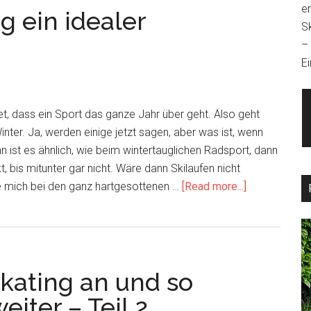
e
 ein idealer
anfangen
S
–
Ei
t, dass ein Sport das ganze Jahr über geht. Also geht
nter. Ja, werden einige jetzt sagen, aber was ist, wenn
nn ist es ähnlich, wie beim wintertauglichen Radsport, dann
, bis mitunter gar nicht. Wäre dann Skilaufen nicht
about
e mich bei den ganz hartgesottenen …
[Read more...]
Warum
Cross-
Skating
ein
Skating an und so
idealer
Wintersport
iter – Teil 2