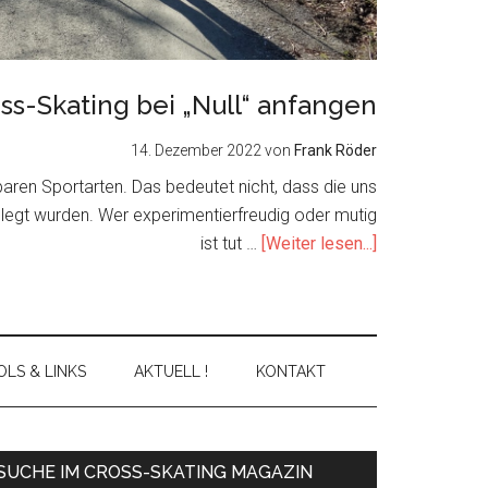
ss-Skating bei „Null“ anfangen
14. Dezember 2022
von
Frank Röder
nbaren Sportarten. Das bedeutet nicht, dass die uns
elegt wurden. Wer experimentierfreudig oder mutig
about
ist tut …
[Weiter lesen...]
Cross-
Skating
bei
„Null“
LS & LINKS
AKTUELL !
KONTAKT
anfangen
Primary
SUCHE IM CROSS-SKATING MAGAZIN