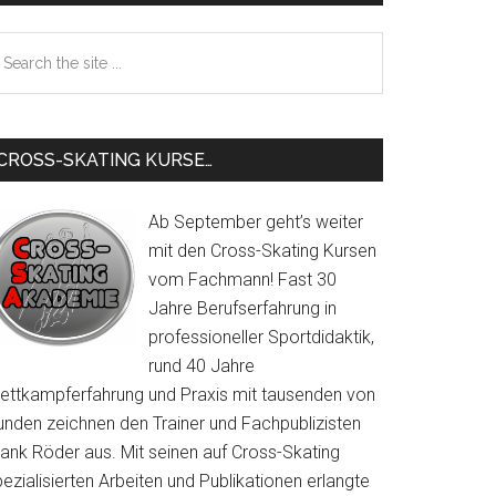
Sidebar
earch
e
te
CROSS-SKATING KURSE…
Ab September geht’s weiter
mit den Cross-Skating Kursen
vom Fachmann! Fast 30
Jahre Berufserfahrung in
professioneller Sportdidaktik,
rund 40 Jahre
ettkampferfahrung und Praxis mit tausenden von
unden zeichnen den Trainer und Fachpublizisten
rank Röder aus. Mit seinen auf Cross-Skating
ezialisierten Arbeiten und Publikationen erlangte