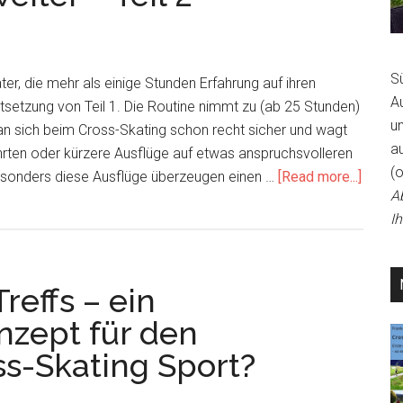
ist
S
ter, die mehr als einige Stunden Erfahrung auf ihren
A
setzung von Teil 1. Die Routine nimmt zu (ab 25 Stunden)
un
an sich beim Cross-Skating schon recht sicher und wagt
a
hrten oder kürzere Ausflüge auf etwas anspruchsvolleren
(
about
sonders diese Ausflüge überzeugen einen …
[Read more...]
A
So
I
fühlt
sich
Cross
reffs – ein
Skatin
an
nzept für den
und
s-Skating Sport?
so
entwic