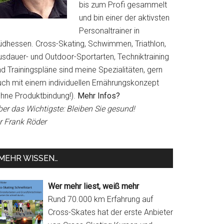
bis zum Profi gesammelt
und bin einer der aktivsten
Personaltrainer in
üdhessen. Cross-Skating, Schwimmen, Triathlon,
usdauer- und Outdoor-Sportarten, Techniktraining
d Trainingspläne sind meine Spezialitäten, gern
uch mit einem individuellen Ernährungskonzept
ohne Produktbindung!).
Mehr Infos?
ber das Wichtigste: Bleiben Sie gesund!
hr Frank Röder
-
MEHR WISSEN…
g
Wer mehr liest, weiß mehr
Rund 70.000 km Erfahrung auf
Cross-Skates hat der erste Anbieter
kle