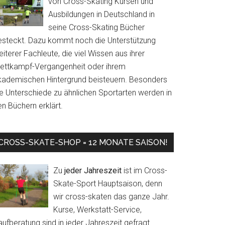
von Cross-Skating Kursen und
Ausbildungen in Deutschland in
seine Cross-Skating Bücher
esteckt. Dazu kommt noch die Unterstützung
iterer Fachleute, die viel Wissen aus ihrer
ettkampf-Vergangenheit oder ihrem
kademischen Hintergrund beisteuern. Besonders
ie Unterschiede zu ähnlichen Sportarten werden in
n Büchern erklärt.
CROSS-SKATE-SHOP = 12 MONATE SAISON!
Zu
jeder Jahreszeit
ist im Cross-
Skate-Sport Hauptsaison, denn
wir cross-skaten das ganze Jahr.
Kurse, Werkstatt-Service,
ufberatung sind in jeder Jahreszeit gefragt.