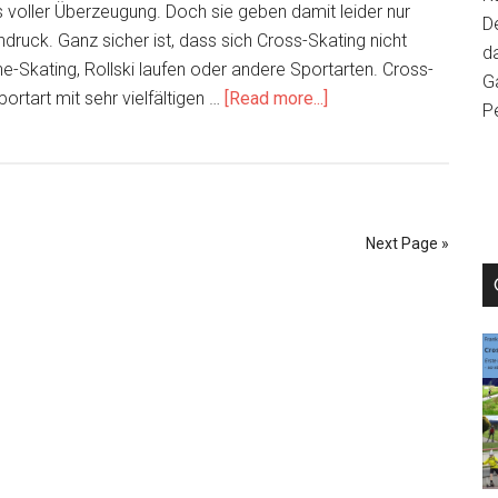
s voller Überzeugung. Doch sie geben damit leider nur
D
Cross-
ndruck. Ganz sicher ist, dass sich Cross-Skating nicht
da
Skating
line-Skating, Rollski laufen oder andere Sportarten. Cross-
Ga
Sport?
about
portart mit sehr vielfältigen …
[Read more...]
P
So
fühlt
sich
Cross-
Skating
Next Page »
an
und
so
entwickle
ich
mich
weiter
–