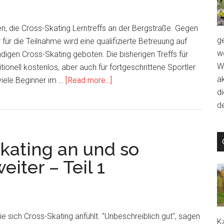
ich
mich
n, die Cross-Skating Lerntreffs an der Bergstraße. Gegen
weiter
g
für die Teilnahme wird eine qualifizierte Betreuung auf
–
we
gen Cross-Skating geboten. Die bisherigen Treffs für
Teil
W
ionell kostenlos, aber auch für fortgeschrittene Sportler
2
a
about
 viele Beginner im …
[Read more...]
d
Cross-
de
Skating
Lern-
Treffs
Skating an und so
–
ein
iter – Teil 1
funktionierendes
Konzept
für
den
e sich Cross-Skating anfühlt. "Unbeschreiblich gut", sagen
Ka
„ausgedünnten“