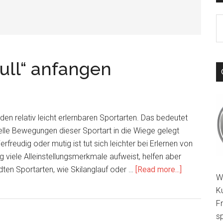
S
th
si
...
ull“ anfangen
den relativ leicht erlernbaren Sportarten. Das bedeutet
ielle Bewegungen dieser Sportart in die Wiege gelegt
freudig oder mutig ist tut sich leichter bei Erlernen von
viele Alleinstellungsmerkmale aufweist, helfen aber
about
ten Sportarten, wie Skilanglauf oder …
[Read more...]
W
Cross-
K
Skating
F
bei
sp
„Null“