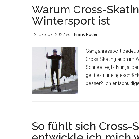
Warum Cross-Skating
Wintersport ist
12. Oktober 2022
von
Frank Röder
Ganzjahressport bedeute
Cross-Skating auch im Wi
Schnee liegt? Nun ja, da
geht es nur eingeschränkt
besser? Ich entschuldig
So fühlt sich Cross-
entwickle ich mich we