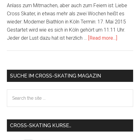
Anlass zum Mitmachen, aber auch zum Feiern ist: Liebe
Cross Skater, in etwas mehr als zwei Wochen heißt es
wieder: Moderner Biathlon in Köln Termin: 17. Mai 2015
Gestartet wird wie es sich in Köln gehört um 11:11 Uhr.
about
Jeder der Lust dazu hat ist herzlich …
[Read more...]
10.
Moderner
Biathlon
in
Primary
SUCHE IM CROSS-SKATING MAGAZIN
Köln
Sidebar
2015
Search
the
site
...
CROSS-SKATING KURSE…