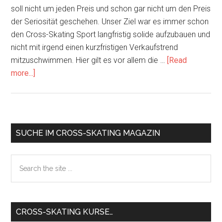
soll nicht um jeden Preis und schon gar nicht um den Preis
der Seriosität geschehen. Unser Ziel war es immer schon
den Cross-Skating Sport langfristig solide aufzubauen und
nicht mit irgend einen kurzfristigen Verkaufstrend
mitzuschwimmen. Hier gilt es vor allem die …
[Read
about
more...]
Videoreihe
„Werde
Cross-
Skater“
Primary
SUCHE IM CROSS-SKATING MAGAZIN
Sidebar
Search
the
site
...
CROSS-SKATING KURSE…