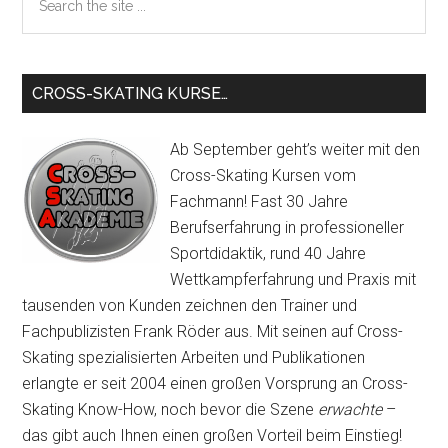
the
Skates
site
...
CROSS-SKATING KURSE…
Ab September geht’s weiter mit den
Cross-Skating Kursen vom
Fachmann! Fast 30 Jahre
Berufserfahrung in professioneller
Sportdidaktik, rund 40 Jahre
Wettkampferfahrung und Praxis mit
tausenden von Kunden zeichnen den Trainer und
Fachpublizisten Frank Röder aus. Mit seinen auf Cross-
Skating spezialisierten Arbeiten und Publikationen
erlangte er seit 2004 einen großen Vorsprung an Cross-
Skating Know-How, noch bevor die Szene
erwachte
–
das gibt auch Ihnen einen großen Vorteil beim Einstieg!