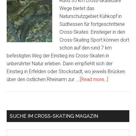
Rund 35 km cross-skatebare
Wege bietet das
Naturschutzgebiet Kühkopf in
Südhessen für fortgeschrittene
Cross-Skates. Einsteiger in den
Cross-Skating Sport können dort
schon auf den rund 7 km
befestigten Weg der Einstieg ins Cross-Skaten in
unberührter Natur erleben. Dann empfiehlt sich der
Einstieg in Erfelden oder Stockstadt, wo jeweils Brücken
about
über den östlichen Rheinarm zur …
[Read more...]
Mitten
in
Europa:
Hessens
Primary
SUCHE IM CROSS-SKATING MAGAZIN
Urwälder
Sidebar
auf
Search
Cross-