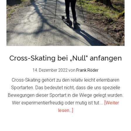
Cross-Skating bei „Null“ anfangen
14. Dezember 2022
von
Frank Röder
Cross-Skating gehört zu den relativ leicht erlernbaren
Sportarten. Das bedeutet nicht, dass die uns spezielle
Bewegungen dieser Sportart in die Wiege gelegt wurden.
Wer experimentierfreudig oder mutig ist tut …
[Weiter
about
lesen...]
Cross-
Skating