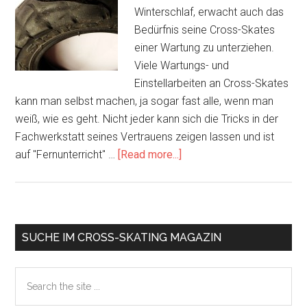
Winterschlaf, erwacht auch das
Bedürfnis seine Cross-Skates
einer Wartung zu unterziehen.
Viele Wartungs- und
Einstellarbeiten an Cross-Skates
kann man selbst machen, ja sogar fast alle, wenn man
weiß, wie es geht. Nicht jeder kann sich die Tricks in der
Fachwerkstatt seines Vertrauens zeigen lassen und ist
about
auf "Fernunterricht" …
[Read more...]
Hobbythek
für
Cross-
Skater
Primary
SUCHE IM CROSS-SKATING MAGAZIN
auf
Sidebar
Video
Search
the