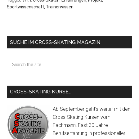
Tagged With:
Cross-Skaten
,
Erfahrungen
,
Projekt
,
Sportwissenschaft
,
Trainerwissen
Primary
SUCHE IM CROSS-SKATING MAGAZIN
Sidebar
Search
the
site
...
CROSS-SKATING KURSE…
Ab September geht’s weiter mit den
Cross-Skating Kursen vom
Fachmann! Fast 30 Jahre
Berufserfahrung in professioneller