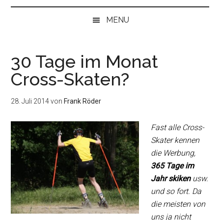
bei
„Null“
MENU
anfangen
30 Tage im Monat
Cross-Skaten?
28. Juli 2014
von
Frank Röder
Fast alle Cross-
Skater kennen
die Werbung,
365 Tage im
Jahr skiken
usw.
und so fort. Da
die meisten von
uns ja nicht