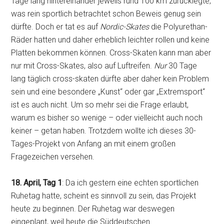
Tage lang hintereinander jeweils rund 100 km zurücklegte,
was rein sportlich betrachtet schon Beweis genug sein
dürfte. Doch er tat es auf
Nordic-Skates
die Polyurethan-
Räder hatten und daher erheblich leichter rollen und keine
Platten bekommen können. Cross-Skaten kann man aber
nur mit Cross-Skates, also auf Luftreifen.
Nur
30 Tage
lang täglich cross-skaten dürfte aber daher kein Problem
sein und eine besondere „Kunst“ oder gar „Extremsport“
ist es auch nicht. Um so mehr sei die Frage erlaubt,
warum es bisher so wenige – oder vielleicht auch noch
keiner – getan haben. Trotzdem wollte ich dieses 30-
Tages-Projekt von Anfang an mit einem großen
Fragezeichen versehen.
18. April, Tag 1
: Da ich gestern eine echten sportlichen
Ruhetag hatte, scheint es sinnvoll zu sein, das Projekt
heute zu beginnen. Der Ruhetag war deswegen
eingeplant, weil heute die Süddeutschen