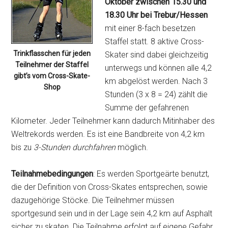
Oktober zwischen 15.30 und
18.30 Uhr bei Trebur/Hessen
mit einer 8-fach besetzen
Staffel statt. 8 aktive Cross-
Trinkflasschen für jeden
Skater sind dabei gleichzeitig
Teilnehmer der Staffel
unterwegs und können alle 4,2
gibt’s vom Cross-Skate-
km abgelöst werden. Nach 3
Shop
Stunden (3 x 8 = 24) zählt die
Summe der gefah­renen
Kilometer. Jeder Teilnehmer kann dadurch Mitinhaber des
Weltrekords werden. Es ist eine Bandbreite von 4,2 km
bis zu
3-Stunden durchfahren
möglich.
Teilnahmebedingungen
: Es werden Sportgeärte benutzt,
die der Definition von Cross-Skates entsprechen, sowie
dazugehörige Stöcke. Die Teilnehmer müssen
sportgesund sein und in der Lage sein 4,2 km auf Asphalt
sicher zu skaten. Die Teilnahme erfolgt auf eigene Gefahr.