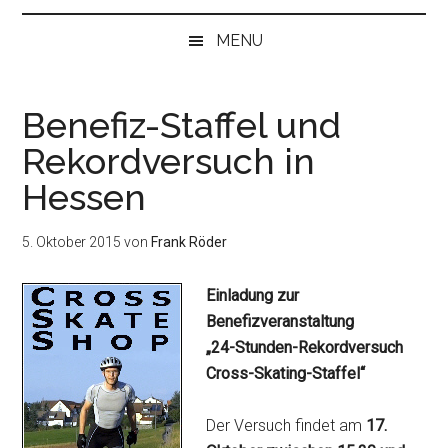
bei
„Null“
MENU
anfangen
Benefiz-Staffel und
Rekordversuch in
Hessen
5. Oktober 2015
von
Frank Röder
Einladung zur
Benefizveranstaltung
„24-Stunden-Rekordversuch
Cross-Skating-Staffel“
Der Versuch findet am
17.