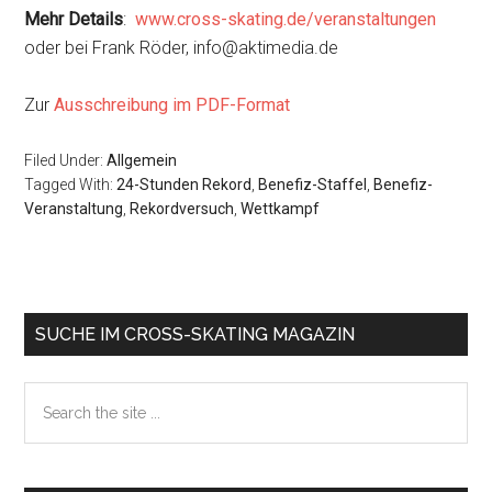
Mehr Details
:
www.cross-skating.de/veranstaltungen
oder bei Frank Röder, info@aktimedia.de
Zur
Ausschreibung im PDF-Format
Filed Under:
Allgemein
Tagged With:
24-Stunden Rekord
,
Benefiz-Staffel
,
Benefiz-
Veranstaltung
,
Rekordversuch
,
Wettkampf
Primary
SUCHE IM CROSS-SKATING MAGAZIN
Sidebar
Search
the
site
...