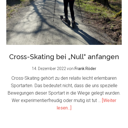
Cross-Skating bei „Null“ anfangen
14. Dezember 2022
von
Frank Röder
Cross-Skating gehört zu den relativ leicht erlernbaren
Sportarten. Das bedeutet nicht, dass die uns spezielle
Bewegungen dieser Sportart in die Wiege gelegt wurden.
Wer experimentierfreudig oder mutig ist tut …
[Weiter
about
lesen...]
Cross-
Skating