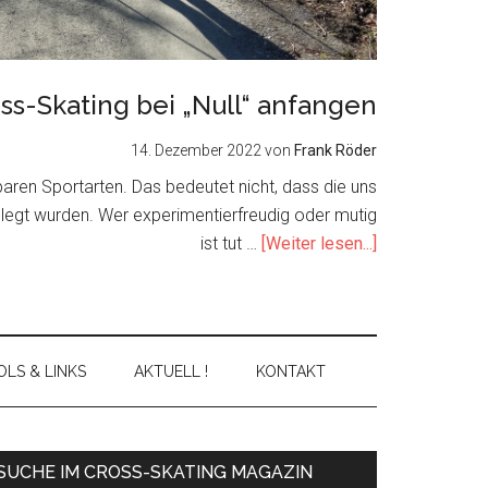
ss-Skating bei „Null“ anfangen
14. Dezember 2022
von
Frank Röder
nbaren Sportarten. Das bedeutet nicht, dass die uns
elegt wurden. Wer experimentierfreudig oder mutig
about
ist tut …
[Weiter lesen...]
Cross-
Skating
bei
„Null“
LS & LINKS
AKTUELL !
KONTAKT
anfangen
Primary
SUCHE IM CROSS-SKATING MAGAZIN