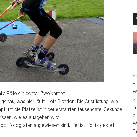
D
S
P
We
 alle Fälle ein echter Zweikampf!
2
 genau, was hier läuft – ein Biathlon. Die Ausrüstung, wie
in
f um die Plätze ist in der erstarrten tausendstel Sekunde
di
issen, wie es ausgehen wird.
Wi
ortfotografen angewiesen sind, hier ist nichts gestellt –
B