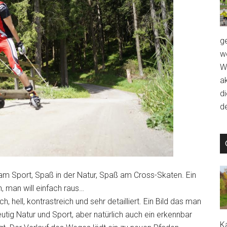
g
we
W
a
d
de
ß am Sport, Spaß in der Natur, Spaß am Cross-Skaten. Ein
n, man will einfach raus…
lich, hell, kontrastreich und sehr detailliert. Ein Bild das man
tig Natur und Sport, aber natürlich auch ein erkennbar
Ka