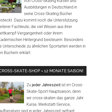
von Cross-Skating Kursen und
Ausbildungen in Deutschland in
seine Cross-Skating Bücher
esteckt. Dazu kommt noch die Unterstützung
iterer Fachleute, die viel Wissen aus ihrer
ettkampf-Vergangenheit oder ihrem
kademischen Hintergrund beisteuern. Besonders
ie Unterschiede zu ähnlichen Sportarten werden in
n Büchern erklärt.
CROSS-SKATE-SHOP = 12 MONATE SAISON!
Zu
jeder Jahreszeit
ist im Cross-
Skate-Sport Hauptsaison, denn
wir cross-skaten das ganze Jahr.
Kurse, Werkstatt-Service,
ufberatung sind in jeder Jahreszeit gefragt.