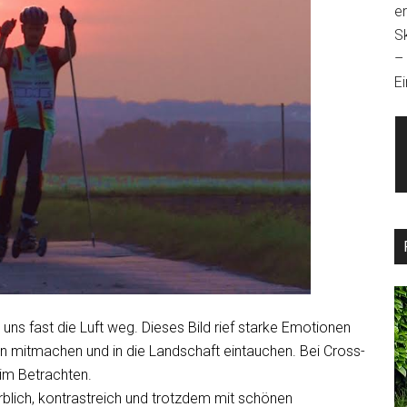
e
S
–
Ei
n uns fast die Luft weg. Dieses Bild rief starke Emotionen
man mitmachen und in die Landschaft eintauchen. Bei Cross-
eim Betrachten.
farblich, kontrastreich und trotzdem mit schönen