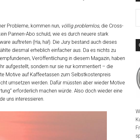
S
th
cher Probleme, kommen nun,
völlig problemlos
, die Cross-
si
kein Pannen-Abo schuld, wie es durch neuere stark
...
re auftreten (Ha, ha!). Die Jury bestand auch dieses
hlte diesmal erheblich einfacher aus. Da es nichts zu
empfundenen, Veröffentlichung in diesem Magazin, haben
r aufgestellt, sondern nur sie nur kommentiert – die
 gute Motive auf Kaffeetassen zum Selbstkostenpreis
elleicht umsetzen werden. Dafür müssten aber wieder Motive
tung“ erforderlich machen würde. Also doch wieder eine
e uns interessieren.
W
K
F
sp