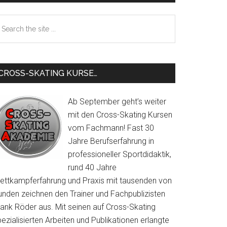
Sidebar
earch
e
te
CROSS-SKATING KURSE…
Ab September geht’s weiter
mit den Cross-Skating Kursen
vom Fachmann! Fast 30
Jahre Berufserfahrung in
professioneller Sportdidaktik,
rund 40 Jahre
ettkampferfahrung und Praxis mit tausenden von
unden zeichnen den Trainer und Fachpublizisten
rank Röder aus. Mit seinen auf Cross-Skating
ezialisierten Arbeiten und Publikationen erlangte