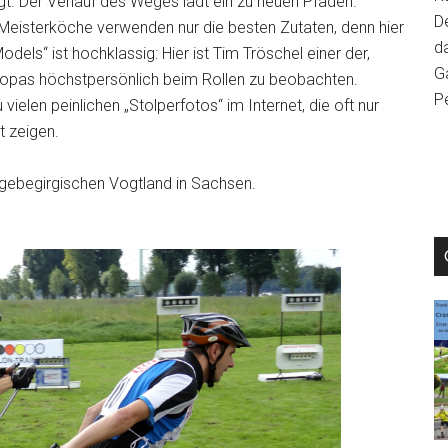
ngt. Der Verlauf des Weges lädt ein zu neuen Pfaden.
D
r Meisterköche verwenden nur die besten Zutaten, denn hier
da
els“ ist hochklassig: Hier ist Tim Tröschel einer der,
Ga
uropas höchstpersönlich beim Rollen zu beobachten.
P
ielen peinlichen „Stolperfotos“ im Internet, die oft nur
t zeigen.
zgebegirgischen Vogtland in Sachsen.