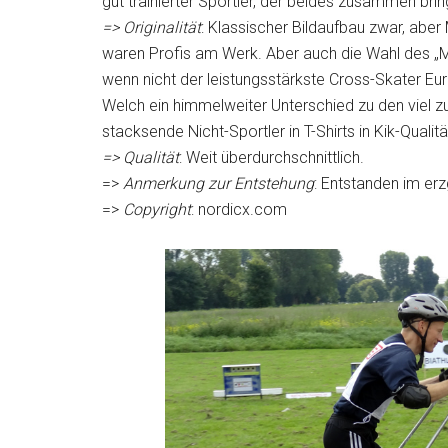
gut trainierter Sportler, der beides zusammen bri
=>
Originalität
: Klassischer Bildaufbau zwar, abe
waren Profis am Werk. Aber auch die Wahl des „Mod
wenn nicht der leistungsstärkste Cross-Skater E
Welch ein himmelweiter Unterschied zu den viel zu v
stacksende Nicht-Sportler in T-Shirts in Kik-Qualitä
=> Qualität
: Weit überdurchschnittlich.
=>
Anmerkung zur Entstehung
: Entstanden im er
=>
Copyright
: nordicx.com