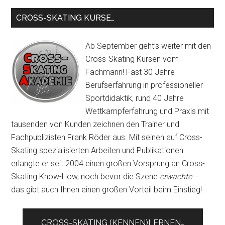
...
CROSS-SKATING KURSE…
Ab September geht’s weiter mit den
Cross-Skating Kursen vom
Fachmann! Fast 30 Jahre
Berufserfahrung in professioneller
Sportdidaktik, rund 40 Jahre
Wettkampferfahrung und Praxis mit
tausenden von Kunden zeichnen den Trainer und
Fachpublizisten Frank Röder aus. Mit seinen auf Cross-
Skating spezialisierten Arbeiten und Publikationen
erlangte er seit 2004 einen großen Vorsprung an Cross-
Skating Know-How, noch bevor die Szene
erwachte
–
das gibt auch Ihnen einen großen Vorteil beim Einstieg!
CROSS-SKATING (KENNEN)LERNEN…