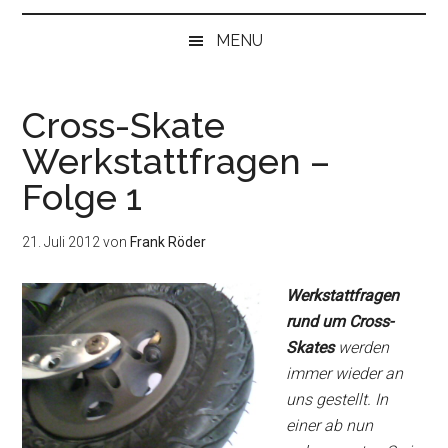
bei
„Null“
MENU
anfangen
Cross-Skate
Werkstattfragen –
Folge 1
21. Juli 2012
von
Frank Röder
Werkstattfragen
rund um Cross-
Skates
werden
immer wieder an
uns gestellt. In
einer ab nun