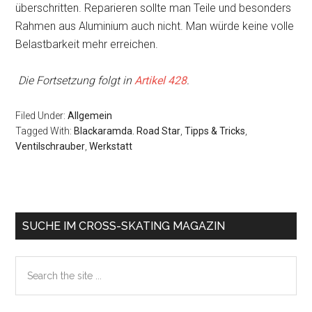
überschritten. Reparieren sollte man Teile und besonders
Rahmen aus Aluminium auch nicht. Man würde keine volle
Belastbarkeit mehr erreichen.
Die Fortsetzung folgt in
Artikel 428
.
Filed Under:
Allgemein
Tagged With:
Blackaramda. Road Star
,
Tipps & Tricks
,
Ventilschrauber
,
Werkstatt
Primary
SUCHE IM CROSS-SKATING MAGAZIN
Sidebar
Search
the
site