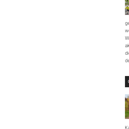
g
we
W
a
d
de
Ka