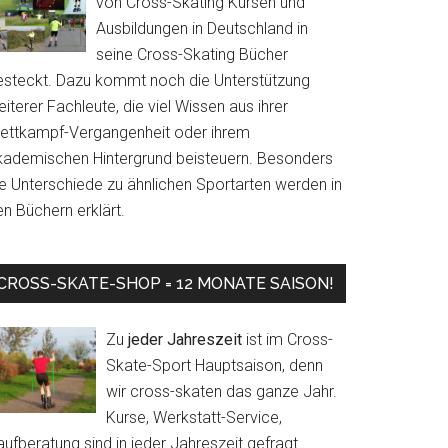
von Cross-Skating Kursen und
Ausbildungen in Deutschland in
seine Cross-Skating Bücher
esteckt. Dazu kommt noch die Unterstützung
iterer Fachleute, die viel Wissen aus ihrer
ettkampf-Vergangenheit oder ihrem
kademischen Hintergrund beisteuern. Besonders
ie Unterschiede zu ähnlichen Sportarten werden in
n Büchern erklärt.
CROSS-SKATE-SHOP = 12 MONATE SAISON!
Zu
jeder Jahreszeit
ist im Cross-
Skate-Sport Hauptsaison, denn
wir cross-skaten das ganze Jahr.
Kurse, Werkstatt-Service,
ufberatung sind in jeder Jahreszeit gefragt.