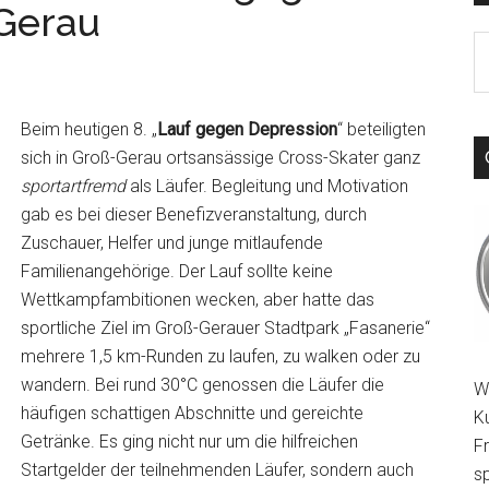
-Gerau
S
th
si
Beim heutigen 8. „
Lauf gegen Depression
“ beteiligten
...
sich in Groß-Gerau ortsansässige Cross-Skater ganz
sportartfremd
als Läufer. Begleitung und Motivation
gab es bei dieser Benefizveranstaltung, durch
Zuschauer, Helfer und junge mitlaufende
Familienangehörige. Der Lauf sollte keine
Wettkampfambitionen wecken, aber hatte das
sportliche Ziel im Groß-Gerauer Stadtpark „Fasanerie“
mehrere 1,5 km-Runden zu laufen, zu walken oder zu
wandern. Bei rund 30°C genossen die Läufer die
W
häufigen schattigen Abschnitte und gereichte
K
Getränke. Es ging nicht nur um die hilfreichen
F
Startgelder der teilnehmenden Läufer, sondern auch
sp