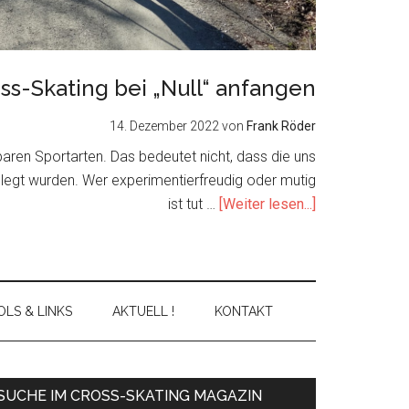
ss-Skating bei „Null“ anfangen
14. Dezember 2022
von
Frank Röder
nbaren Sportarten. Das bedeutet nicht, dass die uns
elegt wurden. Wer experimentierfreudig oder mutig
about
ist tut …
[Weiter lesen...]
Cross-
Skating
bei
„Null“
LS & LINKS
AKTUELL !
KONTAKT
anfangen
Primary
SUCHE IM CROSS-SKATING MAGAZIN