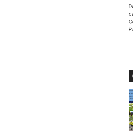
D
da
Ga
P