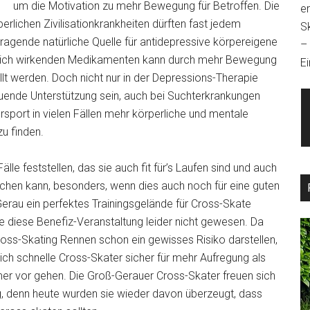
um die Motivation zu mehr Bewegung für Betroffen. Die
e
erlichen Zivilisationkrankheiten dürften fast jedem
S
ragende natürliche Quelle für antidepressive körpereigene
–
hnlich wirkenden Medikamenten kann durch mehr Bewegung
Ei
llt werden. Doch nicht nur in der Depressions-Therapie
tuende Unterstützung sein, auch bei Suchterkrankungen
sport in vielen Fällen mehr körperliche und mentale
zu finden.
le feststellen, das sie auch fit für’s Laufen sind und auch
achen kann, besonders, wenn dies auch noch für eine guten
erau ein perfektes Trainingsgelände für Cross-Skate
re diese Benefiz-Veranstaltung leider nicht gewesen. Da
oss-Skating Rennen schon ein gewisses Risiko darstellen,
ich schnelle Cross-Skater sicher für mehr Aufregung als
mmer vor gehen. Die Groß-Gerauer Cross-Skater freuen sich
g, denn heute wurden sie wieder davon überzeugt, dass