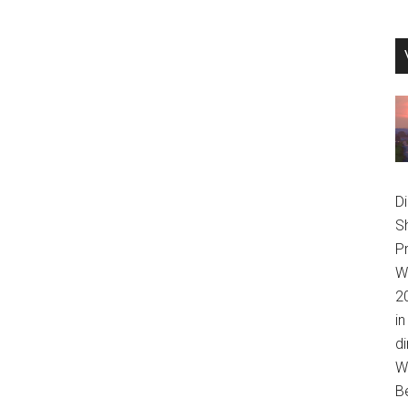
D
S
P
We
2
in
di
Wi
B