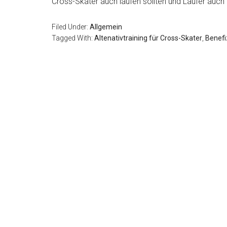
Cross-Skater auch laufen sollten und Läufer auch 
Filed Under:
Allgemein
Tagged With:
Altenativtraining für Cross-Skater
,
Benefi