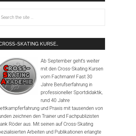
Sidebar
earch
e
te
CROSS-SKATING KURSE…
Ab September geht’s weiter
mit den Cross-Skating Kursen
vom Fachmann! Fast 30
Jahre Berufserfahrung in
professioneller Sportdidaktik,
rund 40 Jahre
ettkampferfahrung und Praxis mit tausenden von
unden zeichnen den Trainer und Fachpublizisten
rank Röder aus. Mit seinen auf Cross-Skating
ezialisierten Arbeiten und Publikationen erlangte