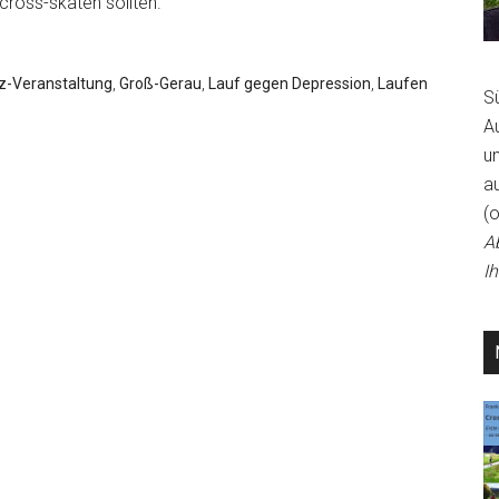
cross-skaten sollten.
z-Veranstaltung
,
Groß-Gerau
,
Lauf gegen Depression
,
Laufen
S
A
un
a
(
A
I