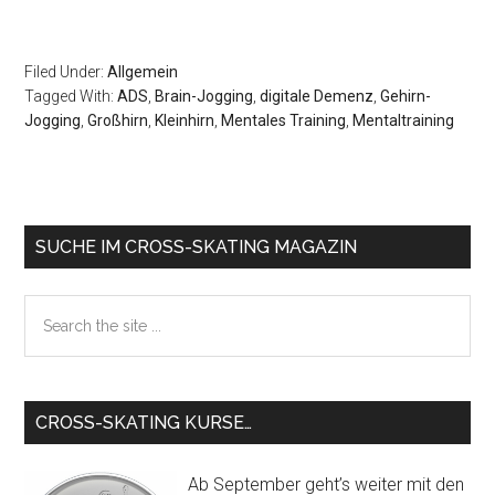
Filed Under:
Allgemein
Tagged With:
ADS
,
Brain-Jogging
,
digitale Demenz
,
Gehirn-
Jogging
,
Großhirn
,
Kleinhirn
,
Mentales Training
,
Mentaltraining
Primary
SUCHE IM CROSS-SKATING MAGAZIN
Sidebar
Search
the
site
...
CROSS-SKATING KURSE…
Ab September geht’s weiter mit den