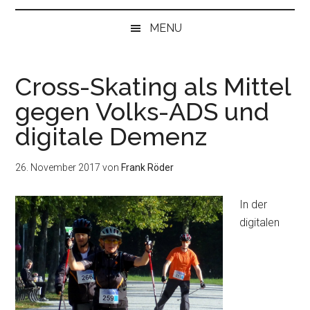
bei
„Null“
MENU
anfangen
Cross-Skating als Mittel
gegen Volks-ADS und
digitale Demenz
26. November 2017
von
Frank Röder
In der
digitalen