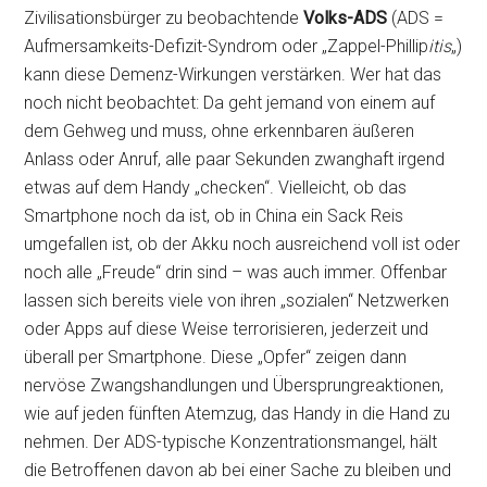
Zivilisationsbürger zu beobachtende
Volks-ADS
(ADS =
Aufmersamkeits-Defizit-Syndrom oder „Zappel-Phillip
itis
„)
kann diese Demenz-Wirkungen verstärken. Wer hat das
noch nicht beobachtet: Da geht jemand von einem auf
dem Gehweg und muss, ohne erkennbaren äußeren
Anlass oder Anruf, alle paar Sekunden zwanghaft irgend
etwas auf dem Handy „checken“. Vielleicht, ob das
Smartphone noch da ist, ob in China ein Sack Reis
umgefallen ist, ob der Akku noch ausreichend voll ist oder
noch alle „Freude“ drin sind – was auch immer. Offenbar
lassen sich bereits viele von ihren „sozialen“ Netzwerken
oder Apps auf diese Weise terrorisieren, jederzeit und
überall per Smartphone. Diese „Opfer“ zeigen dann
nervöse Zwangshandlungen und Übersprungreaktionen,
wie auf jeden fünften Atemzug, das Handy in die Hand zu
nehmen. Der ADS-typische Konzentrationsmangel, hält
die Betroffenen davon ab bei einer Sache zu bleiben und