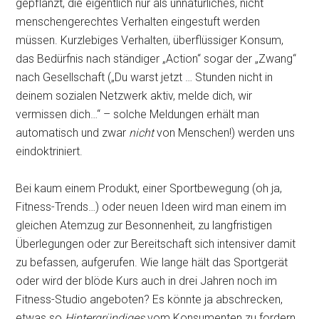
gepflanzt, die eigentlich nur als unnatürliches, nicht
menschengerechtes Verhalten eingestuft werden
müssen. Kurzlebiges Verhalten, überflüssiger Konsum,
das Bedürfnis nach ständiger „Action“ sogar der „Zwang“
nach Gesellschaft („Du warst jetzt … Stunden nicht in
deinem sozialen Netzwerk aktiv, melde dich, wir
vermissen dich…“ – solche Meldungen erhält man
automatisch und zwar
nicht
von Menschen!) werden uns
eindoktriniert.
Bei kaum einem Produkt, einer Sportbewegung (oh ja,
Fitness-Trends…) oder neuen Ideen wird man einem im
gleichen Atemzug zur Besonnenheit, zu langfristigen
Überlegungen oder zur Bereitschaft sich intensiver damit
zu befassen, aufgerufen. Wie lange hält das Sportgerät
oder wird der blöde Kurs auch in drei Jahren noch im
Fitness-Studio angeboten? Es könnte ja abschrecken,
etwas so
Hintergründiges
vom Konsumenten zu fordern.