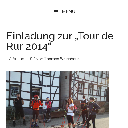
bei
„Null“
MENU
anfangen
Einladung zur „Tour de
Rur 2014“
27. August 2014
von
Thomas Weichhaus