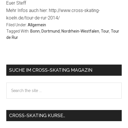
Euer Steff
Mehr Infos auch hier: http://www.cross-skating-
koeln.de/tour-de-rur-2014/
Filed Under:
Allgemein
Tagged With:
Bonn
,
Dortmund
,
Nordrhein-Westfalen
,
Tour
,
Tour
de Rur
Primary
SUCHE IM CROSS-SKATING MAGAZIN
Sidebar
Search
the
site
...
CROSS-SKATING KURSE…