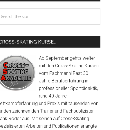
Sidebar
earch
e
te
CROSS-SKATING KURSE…
Ab September geht’s weiter
mit den Cross-Skating Kursen
vom Fachmann! Fast 30
Jahre Berufserfahrung in
professioneller Sportdidaktik,
rund 40 Jahre
ettkampferfahrung und Praxis mit tausenden von
unden zeichnen den Trainer und Fachpublizisten
rank Röder aus. Mit seinen auf Cross-Skating
ezialisierten Arbeiten und Publikationen erlangte