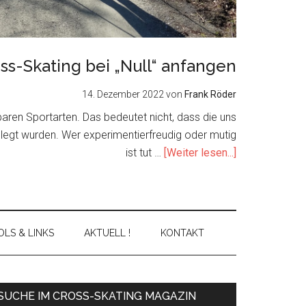
ss-Skating bei „Null“ anfangen
14. Dezember 2022
von
Frank Röder
nbaren Sportarten. Das bedeutet nicht, dass die uns
elegt wurden. Wer experimentierfreudig oder mutig
about
ist tut …
[Weiter lesen...]
Cross-
Skating
bei
„Null“
LS & LINKS
AKTUELL !
KONTAKT
anfangen
Primary
SUCHE IM CROSS-SKATING MAGAZIN