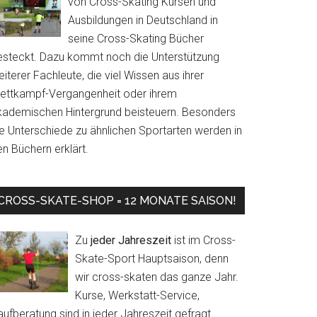
von Cross-Skating Kursen und
Ausbildungen in Deutschland in
seine Cross-Skating Bücher
esteckt. Dazu kommt noch die Unterstützung
iterer Fachleute, die viel Wissen aus ihrer
ettkampf-Vergangenheit oder ihrem
kademischen Hintergrund beisteuern. Besonders
ie Unterschiede zu ähnlichen Sportarten werden in
n Büchern erklärt.
CROSS-SKATE-SHOP = 12 MONATE SAISON!
Zu
jeder Jahreszeit
ist im Cross-
Skate-Sport Hauptsaison, denn
wir cross-skaten das ganze Jahr.
Kurse, Werkstatt-Service,
ufberatung sind in jeder Jahreszeit gefragt.