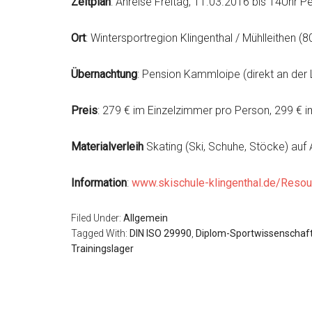
Zeitplan
: Anreise Freitag, 11.03.2016 bis 14Uhr
Ort
: Wintersportregion Klingenthal / Mühlleithen 
Übernachtung
: Pension Kammloipe (direkt an der
Preis
: 279 € im Einzelzimmer pro Person, 299 €
Materialverleih
Skating (Ski, Schuhe, Stöcke) auf
Information
:
www.skischule-klingenthal.de/
Resou
Filed Under:
Allgemein
Tagged With:
DIN ISO 29990
,
Diplom-Sportwissenschaft
Trainingslager