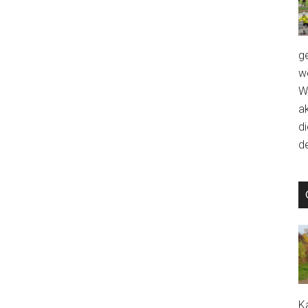
g
we
W
a
d
de
Ka