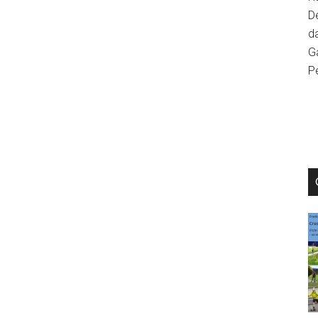
D
da
Ga
P