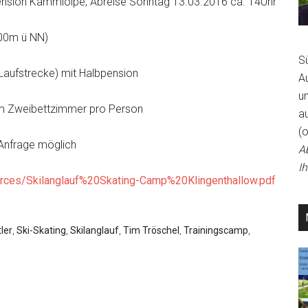
 Pension Kammloipe, Abreise Sonntag 13.03.2016 ca. 14Uhr
(800m ü NN)
S
 Laufstrecke) mit Halbpension
A
un
 im Zweibettzimmer pro Person
a
(
 Anfrage möglich
A
I
rces/Skilanglauf%
20Skating-Camp%
20Klingenthallow.pdf
ler
,
Ski-Skating
,
Skilanglauf
,
Tim Tröschel
,
Trainingscamp
,