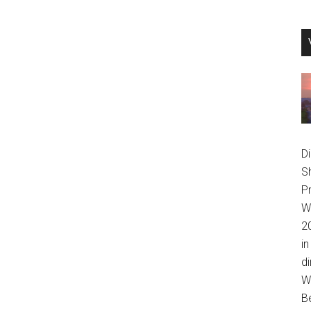
D
S
P
We
2
in
di
Wi
B