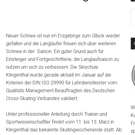
S
th
si
Neuer Schnee ist nun im Erzgebirge zum Gllück wieder
...
gefallen und die Langläufer freuen sich über weiteren
Schnee in der Saison. Ein guter Grund auch für
Einsteiger und Fortgeschrittene, die Langlaufsaison zu
nutzen um sich zu verbessern. Die Skischule
Klingenthal wurde gerade aktuell im Januar auf die
Kriterien der DIN ISO 29990 für Lehrdienstleister vom
Qualitäts Management Beauftragten des Deutschen
Cross-Skating Verbandes validiert.
W
Unter professioneller Anleitung durch Trainer und
K
Sportwissenschaftler findet vom 11. bis 13. März in
F
Klingenthal das bekannte Skatingwochenende statt. Ab
sp