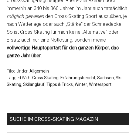
cross-skating-begünstigten Rhein-Main-Gebiet doch
immerhin an 340 bis 360 Jahren im Jahr auch tatsächlich
möglich gewesen
den Cross-Skating Sport auszuüben, je
nach Wetterlage oder auch „Stärke“ der Schneedecke.
So ist Cross-Skating für mich keine „Alternative“ oder
Ersatz auch nur eine Notlösung, sondern meine
vollwertige Hauptsportart für den ganzen Körper, das
ganze Jahr über
.
Filed Under:
Allgemein
Tagged With:
Cross Skating
,
Erfahrungsbericht
,
Sachsen
,
Ski-
Skating
,
Skilanglauf
,
Tipps & Tricks
,
Winter
,
Wintersport
Primary
SUCHE IM CROSS-SKATING MAGAZIN
Sidebar
Search