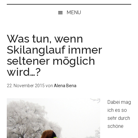
bei
„Null“
MENU
anfangen
Was tun, wenn
Skilanglauf immer
seltener möglich
wird…?
22. November 2015
von
Alena Bena
Dabei mag
ich es so
sehr durch
schöne