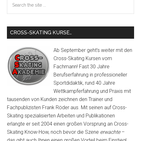
the
site
...
CROSS-SKATING KURSE…
Ab September geht’s weiter mit den
Cross-Skating Kursen vom
Fachmann! Fast 30 Jahre
Berufserfahrung in professioneller
Sportdidaktik, rund 40 Jahre
Wettkampferfahrung und Praxis mit
tausenden von Kunden zeichnen den Trainer und
Fachpublizisten Frank Röder aus. Mit seinen auf Cross-
Skating spezialisierten Arbeiten und Publikationen
erlangte er seit 2004 einen großen Vorsprung an Cross-
Skating Know-How, noch bevor die Szene
erwachte
–
das gibt auch Ihnen einen großen Vorteil beim Einstieg!