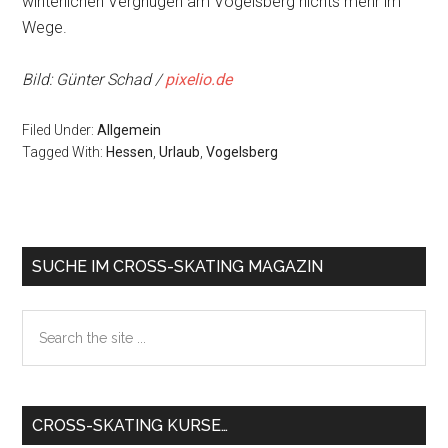
winterlichen Vergnügen am Vogelsberg nichts mehr im
Wege.
Bild: Günter Schad /
pixelio.de
Filed Under:
Allgemein
Tagged With:
Hessen
,
Urlaub
,
Vogelsberg
Primary
SUCHE IM CROSS-SKATING MAGAZIN
Sidebar
Search
the
site
...
CROSS-SKATING KURSE…