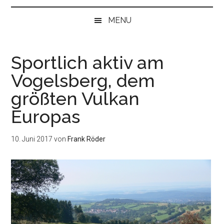
bei
„Null“
MENU
anfangen
Sportlich aktiv am
Vogelsberg, dem
größten Vulkan
Europas
10. Juni 2017
von
Frank Röder