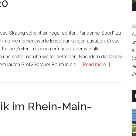
20
beim
Cross-
Skating
S
oss-Skating scheint ein regelrechter „Pandemie-Sport“ zu
A
erhin ohne nennenswerte Einschränkungen ausüben. Cross-
un
für die Zeiten in Corona erfunden, aber wie alle
a
nn und sollte man ihn weiter betreiben. Nachdem die Cross-
(
about
em lauten Groß-Gerauer Raum in die …
[Read more...]
A
Cross-
I
Skating
an
der
tik im Rhein-Main-
Bergstraße
am
Beispiel
Oktober
2020