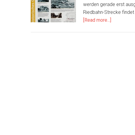
werden gerade erst ausge
Riedbahn-Strecke findet
about
[Read more...]
Cross-
Skating
Touren
IV
–
Riedbahn
Tour