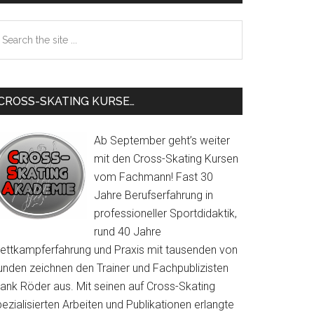
Sidebar
earch
e
te
CROSS-SKATING KURSE…
Ab September geht’s weiter
mit den Cross-Skating Kursen
vom Fachmann! Fast 30
Jahre Berufserfahrung in
professioneller Sportdidaktik,
rund 40 Jahre
ettkampferfahrung und Praxis mit tausenden von
unden zeichnen den Trainer und Fachpublizisten
rank Röder aus. Mit seinen auf Cross-Skating
ezialisierten Arbeiten und Publikationen erlangte