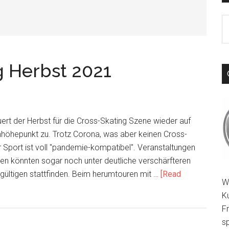
S
th
si
...
g Herbst 2021
ert der Herbst für die Cross-Skating Szene wieder auf
nhöhepunkt zu. Trotz Corona, was aber keinen Cross-
 Sport ist voll "pandemie-kompatibel". Veranstaltungen
en könnten sogar noch unter deutliche verschärfteren
 gültigen stattfinden. Beim herumtouren mit …
[Read
W
K
F
sp