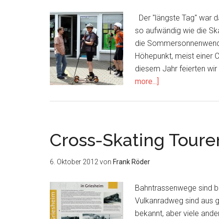
Der "längste Tag" war d
so aufwändig wie die Skan
die Sommersonnenwende 
Höhepunkt, meist einer 
diesem Jahr feierten wi
about
more...]
1.
Halb-
Wasa-
Touristik
Cross-Skating Toure
im
Rhein-
6. Oktober 2012
von
Frank Röder
Main-
Gebiet
Bahntrassenwege sind be
Vulkanradweg sind aus g
bekannt, aber viele and