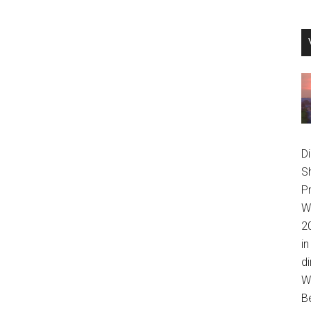
D
S
P
We
2
in
di
Wi
B