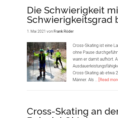
Herbst
Die Schwierigkeit m
2021
Schwierigkeitsgrad 
1. Mai 2021
von
Frank Röder
Cross-Skating ist eine L
ohne Pause durchgeführt
wann er damit aufhört. 
Ausdauerleistungsfähigke
Cross-Skating ab etwa 2
Männer. Als …
[Read more.
Cross-Skating an de