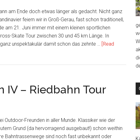
ann am Ende doch etwas länger als gedacht. Nicht ganz
dinavier feiern wir in Groß-Gerau, fast schon traditionell,
g
am 21. Juni immer mit einem kleinen sportlichen
we
Cross-Skate Tour zwischen 30 und 45 km Länge. In
W
r ganz unspektakulär damit schon das zehnte …
[Read
a
d
de
n IV – Riedbahn Tour
i Outdoor-Freunden in aller Munde. Klassiker wie der
utem Grund (da hervorragend ausgebaut!) schon weithin
ere Bahntrassenwege sind noch fast unbekannt oder
Ka