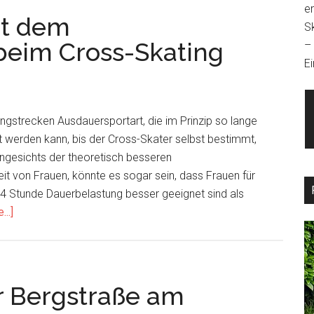
e
it dem
S
beim Cross-Skating
–
Ei
angstrecken Ausdauersportart, die im Prinzip so lange
 werden kann, bis der Cross-Skater selbst bestimmt,
Angesichts der theoretisch besseren
it von Frauen, könnte es sogar sein, dass Frauen für
4 Stunde Dauerbelastung besser geeignet sind als
about
..]
Die
Schwierigkeit
mit
dem
r Bergstraße am
Schwierigkeitsgrad