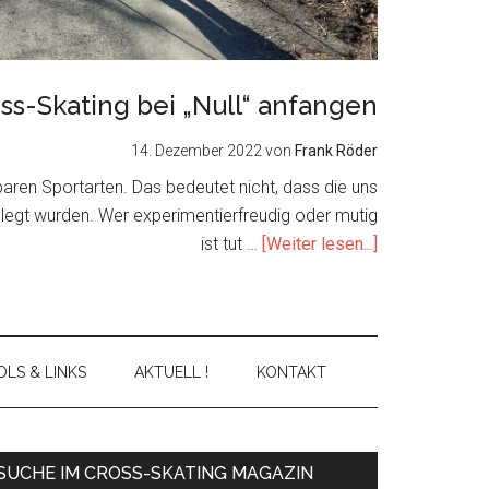
ss-Skating bei „Null“ anfangen
14. Dezember 2022
von
Frank Röder
nbaren Sportarten. Das bedeutet nicht, dass die uns
elegt wurden. Wer experimentierfreudig oder mutig
about
ist tut …
[Weiter lesen...]
Cross-
Skating
bei
„Null“
LS & LINKS
AKTUELL !
KONTAKT
anfangen
Primary
SUCHE IM CROSS-SKATING MAGAZIN