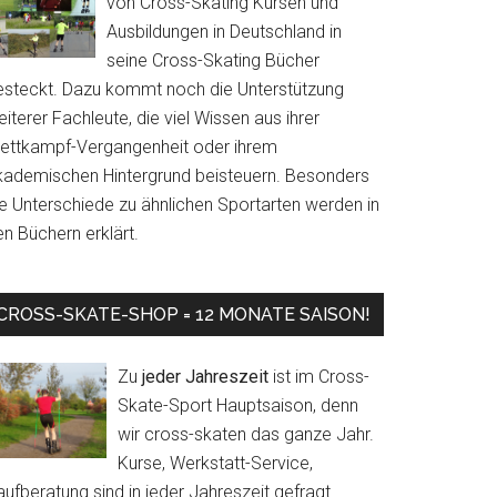
von Cross-Skating Kursen und
Ausbildungen in Deutschland in
seine Cross-Skating Bücher
esteckt. Dazu kommt noch die Unterstützung
iterer Fachleute, die viel Wissen aus ihrer
ettkampf-Vergangenheit oder ihrem
kademischen Hintergrund beisteuern. Besonders
ie Unterschiede zu ähnlichen Sportarten werden in
n Büchern erklärt.
CROSS-SKATE-SHOP = 12 MONATE SAISON!
Zu
jeder Jahreszeit
ist im Cross-
Skate-Sport Hauptsaison, denn
wir cross-skaten das ganze Jahr.
Kurse, Werkstatt-Service,
ufberatung sind in jeder Jahreszeit gefragt.