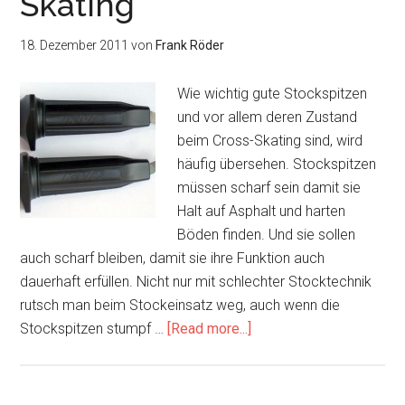
Skating
Skating?
18. Dezember 2011
von
Frank Röder
Wie wichtig gute Stockspitzen
und vor allem deren Zustand
beim Cross-Skating sind, wird
häufig übersehen. Stockspitzen
müssen scharf sein damit sie
Halt auf Asphalt und harten
Böden finden. Und sie sollen
auch scharf bleiben, damit sie ihre Funktion auch
dauerhaft erfüllen. Nicht nur mit schlechter Stocktechnik
rutsch man beim Stockeinsatz weg, auch wenn die
about
Stockspitzen stumpf …
[Read more...]
Kleine
Tipps
zu