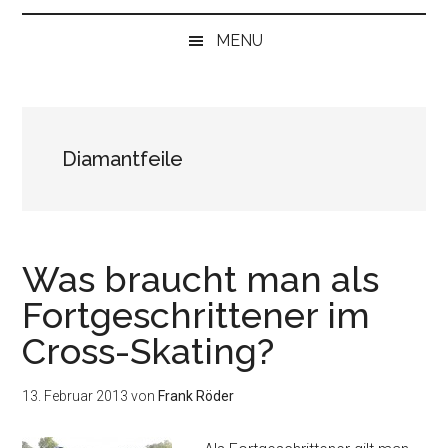
bei
„Null“
MENU
anfangen
Diamantfeile
Was braucht man als
Fortgeschrittener im
Cross-Skating?
13. Februar 2013
von
Frank Röder