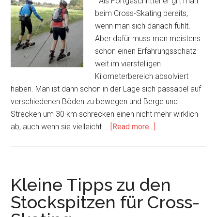
Als Fortgeschrittener gilt man
beim Cross-Skating bereits,
wenn man sich danach fühlt.
Aber dafür muss man meistens
schon einen Erfahrungsschatz
weit im vierstelligen
Kilometerbereich absolviert
haben. Man ist dann schon in der Lage sich passabel auf
verschiedenen Böden zu bewegen und Berge und
Strecken um 30 km schrecken einen nicht mehr wirklich
about
ab, auch wenn sie vielleicht …
[Read more...]
Was
braucht
man
als
Kleine Tipps zu den
Fortgeschrittener
Stockspitzen für Cross-
im
Cross-