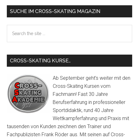
den
Primary
SUCHE IM CROSS-SKATING MAGAZIN
Stockspitzen
Sidebar
für
Search
Cross-
the
Skating
site
...
CROSS-SKATING KURSE…
Ab September geht’s weiter mit den
Cross-Skating Kursen vom
Fachmann! Fast 30 Jahre
Berufserfahrung in professioneller
Sportdidaktik, rund 40 Jahre
Wettkampferfahrung und Praxis mit
tausenden von Kunden zeichnen den Trainer und
Fachpublizisten Frank Röder aus. Mit seinen auf Cross-