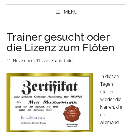
bei
„Null“
MENU
anfangen
Trainer gesucht oder
die Lizenz zum Flöten
11. November 2015
von
Frank Röder
In diesen
Tagen
starten
wieder die
Narren, die
mit
allerhand