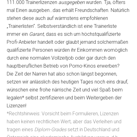
111.000 Trainerlizenzen
ausgegeben
wurden. Tja, öfters
mal Einen ausgeben…das erhält Freundschaften. Natürlich
stehen diese auch auf wärmstens empfohlenen
„Trainerlisten“. Selbstverständlich ist eine Trainerliste
immer ein
Garant
, dass es sich um höchstqualifizierte
Profi-Anbieter handelt oder glaubt jemand solchermaßen
qualifizierte Personen würden ihr Einkommen womöglich
durch eine normalen Vollzeitjob oder gar durch den
hauptberuflichen Betrieb von Porno-Kinos erwerben?
Die Zeit der Narren hat also schon längst begonnen,
setzen wir anlässlich des heutigen Tages noch eins drauf,
wünschen eine frohe närrische Zeit und viel Spaß beim
legalen* selbst zertifizieren und beim Weitergeben der
Lizenzen!
*Rechtshinweis: Vorsicht beim Formulieren, Lizenzen
haben keinen rechtlichen Wert, aber das Verleihen und
tragen eines
Diplom-Grades
setzt in Deutschland und