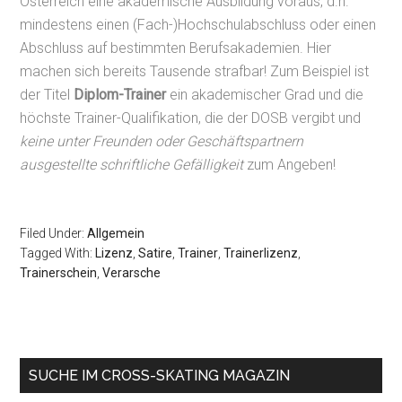
Österreich eine akademische Ausbildung voraus, d.h.
mindestens einen (Fach-)Hochschulabschluss oder einen
Abschluss auf bestimmten Berufsakademien. Hier
machen sich bereits Tausende strafbar! Zum Beispiel ist
der Titel
Diplom-Trainer
ein akademischer Grad und die
höchste Trainer-Qualifikation, die der DOSB vergibt und
keine unter Freunden oder Geschäftspartnern
ausgestellte schriftliche Gefälligkeit
zum Angeben!
Filed Under:
Allgemein
Tagged With:
Lizenz
,
Satire
,
Trainer
,
Trainerlizenz
,
Trainerschein
,
Verarsche
Primary
SUCHE IM CROSS-SKATING MAGAZIN