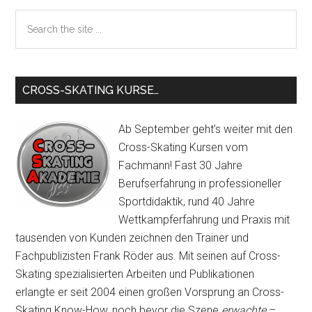
Sidebar
Search
the
site
...
CROSS-SKATING KURSE…
Ab September geht’s weiter mit den
Cross-Skating Kursen vom
Fachmann! Fast 30 Jahre
Berufserfahrung in professioneller
Sportdidaktik, rund 40 Jahre
Wettkampferfahrung und Praxis mit
tausenden von Kunden zeichnen den Trainer und
Fachpublizisten Frank Röder aus. Mit seinen auf Cross-
Skating spezialisierten Arbeiten und Publikationen
erlangte er seit 2004 einen großen Vorsprung an Cross-
Skating Know-How, noch bevor die Szene
erwachte
–