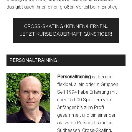
das gibt auch Ihnen einen großen Vorteil beim Einstieg!
CROSS-SKATING (KENNEN)LERNEN…
JETZT KURSE DAUERHAFT GÜNSTIGER!
PERSONALTRAINING
Personaltraining
ist bei mir
flexibel, allein oder in Gruppen.
Seit 1994 habe Erfahrung mit
über 15.000 Sportlern vom
Anfänger bis zum Profi
gesammelt und bin einer der
aktivsten Personaltrainer in
Südhessen. Cross-Skating,