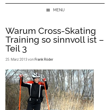
bei
„Null“
MENU
anfangen
Warum Cross-Skating
Training so sinnvoll ist –
Teil 3
25. März 2013
von
Frank Röder