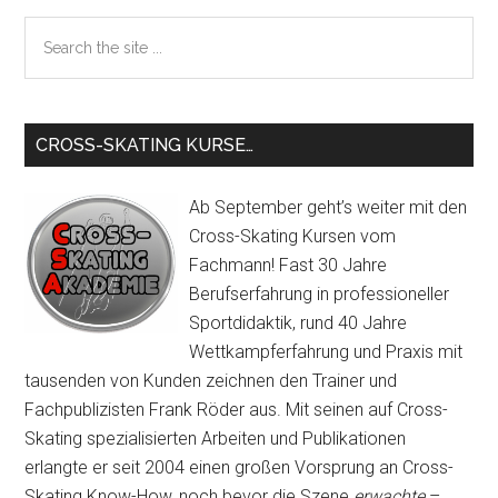
Sidebar
Search
the
site
...
CROSS-SKATING KURSE…
Ab September geht’s weiter mit den
Cross-Skating Kursen vom
Fachmann! Fast 30 Jahre
Berufserfahrung in professioneller
Sportdidaktik, rund 40 Jahre
Wettkampferfahrung und Praxis mit
tausenden von Kunden zeichnen den Trainer und
Fachpublizisten Frank Röder aus. Mit seinen auf Cross-
Skating spezialisierten Arbeiten und Publikationen
erlangte er seit 2004 einen großen Vorsprung an Cross-
Skating Know-How, noch bevor die Szene
erwachte
–