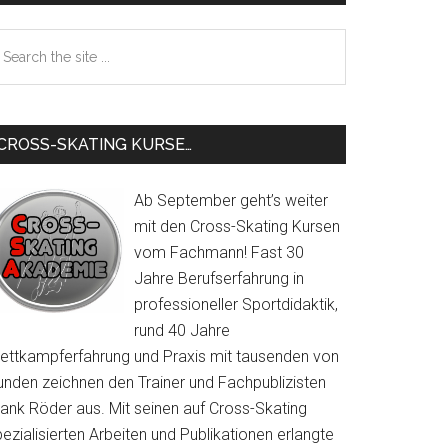
Sidebar
earch
e
te
CROSS-SKATING KURSE…
Ab September geht’s weiter
mit den Cross-Skating Kursen
vom Fachmann! Fast 30
Jahre Berufserfahrung in
professioneller Sportdidaktik,
rund 40 Jahre
ettkampferfahrung und Praxis mit tausenden von
unden zeichnen den Trainer und Fachpublizisten
rank Röder aus. Mit seinen auf Cross-Skating
ezialisierten Arbeiten und Publikationen erlangte