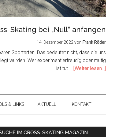
ss-Skating bei „Null“ anfangen
14. Dezember 2022
von
Frank Röder
nbaren Sportarten. Das bedeutet nicht, dass die uns
elegt wurden. Wer experimentierfreudig oder mutig
about
ist tut …
[Weiter lesen...]
Cross-
Skating
bei
„Null“
LS & LINKS
AKTUELL !
KONTAKT
anfangen
Primary
SUCHE IM CROSS-SKATING MAGAZIN