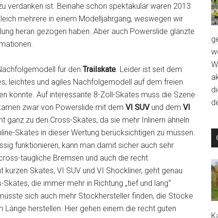
u verdanken ist. Beinahe schon spektakulär waren 2013
gleich mehrere in einem Modelljahrgang, weswegen wir
eilung heran gezogen haben. Aber auch Powerslide glänzte
g
amationen.
we
W
 Nachfolgemodell für den
Trailskate
. Leider ist seit dem
a
es, leichtes und agiles Nachfolgemodell auf dem freien
d
en könnte. Auf interessante 8-Zoll-Skates muss die Szene
de
en kamen zwar von Powerslide mit dem
VI SUV
und dem
VI
ht ganz zu den Cross-Skates, da sie mehr Inlinern ähneln
nline-Skates in dieser Wertung berücksichtigen zu müssen.
ässig funktionieren, kann man damit sicher auch sehr
 cross-taugliche Bremsen und auch die recht
 kurzen Skates, VI SUV und VI Shockliner, geht genau
Skates, die immer mehr in Richtung „tief und lang“
 müsste sich auch mehr Stockhersteller finden, die Stöcke
 Länge herstellen. Hier gehen einem die recht guten
Ka