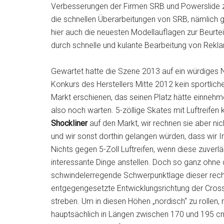
Verbesserungen der Firmen SRB und Powerslide z
die schnellen Überarbeitungen von SRB, nämlich 
hier auch die neuesten Modellauflagen zur Beurt
durch schnelle und kulante Bearbeitung von Rekl
Gewartet hatte die Szene 2013 auf ein würdiges
Konkurs des Herstellers Mitte 2012 kein sportlich
Markt erschienen, das seinen Platz hätte einnehm
also noch warten. 5-zöllige Skates mit Luftreif
Shockliner
auf den Markt, wir rechnen sie aber nic
und wir sonst dorthin gelangen würden, dass wir I
Nichts gegen 5-Zoll Luftreifen, wenn diese zuverl
interessante Dinge anstellen. Doch so ganz ohne
schwindelerregende Schwerpunktlage dieser recht
entgegengesetzte Entwicklungsrichtung der Cross-
streben. Um in diesen Höhen „nordisch“ zu rollen,
hauptsächlich in Längen zwischen 170 und 195 cm