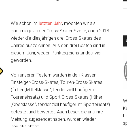
S
th
Wie schon im
letzten Jahr
, möchten wir als
si
Fachmagazin der Cross-Skater Szene, auch 2013
...
wieder die diesjährigen drei Cross-Skates des
Jahres auszeichnen. Aus den drei Besten sind in
diesem Jahr, wegen Punktegleichstandes, vier
geworden.
Von unseren Testern wurden in den Klassen
Einsteiger-Cross-Skates, Touren-Cross-Skates
(früher „Mittelklasse“, tendenziell häufiger im
Toureneinsatz) und Sport Cross-Skates (früher
W
„Oberklasse“, tendenziell häufiger im Sporteinsatz)
K
getestet und bewertet. Auch Leser, die uns ihre
F
Meinung zugesendet haben, wurden wieder
sp
berücksichtigt.