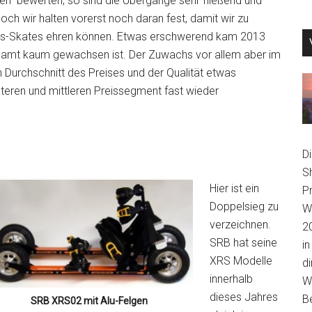
sen“ bewerten, so sind die Übergänge sehr fließend und
Doch wir halten vorerst noch daran fest, damit wir zu
ss-Skates ehren können. Etwas erschwerend kam 2013
samt kaum gewachsen ist. Der Zuwachs vor allem aber im
 Durchschnitt des Preises und der Qualität etwas
teren und mittleren Preissegment fast wieder
D
S
Hier ist ein
P
Doppelsieg zu
We
verzeichnen.
2
SRB hat seine
in
XRS Modelle
di
innerhalb
Wi
dieses Jahres
B
SRB XRS02 mit Alu-Felgen