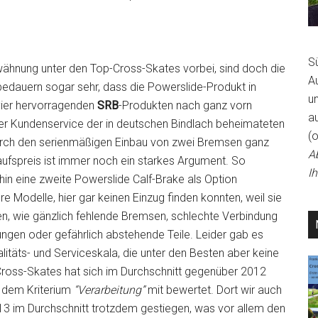
S
ähnung unter den Top-Cross-Skates vorbei, sind doch die
A
bedauern sogar sehr, dass die Powerslide-Produkt in
un
 vier hervorragenden
SRB
-Produkten nach ganz vorn
a
der Kundenservice der in deutschen Bindlach beheimateten
(
durch den serienmäßigen Einbau von zwei Bremsen ganz
A
aufspreis ist immer noch ein starkes Argument. So
I
in eine zweite Powerslide Calf-Brake als Option
re Modelle, hier gar keinen Einzug finden konnten, weil sie
n, wie gänzlich fehlende Bremsen, schlechte Verbindung
gen oder gefährlich abstehende Teile. Leider gab es
itäts- und Serviceskala, die unter den Besten aber keine
Cross-Skates hat sich im Durchschnitt gegenüber 2012
r dem Kriterium
“Verarbeitung”
mit bewertet. Dort wir auch
013 im Durchschnitt trotzdem gestiegen, was vor allem den