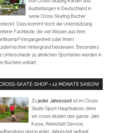
von Cross-Skating Kursen und
Ausbildungen in Deutschland in
seine Cross-Skating Bücher
esteckt. Dazu kommt noch die Unterstützung
iterer Fachleute, die viel Wissen aus ihrer
ettkampf-Vergangenheit oder ihrem
kademischen Hintergrund beisteuern. Besonders
ie Unterschiede zu ähnlichen Sportarten werden in
n Büchern erklärt.
CROSS-SKATE-SHOP = 12 MONATE SAISON!
Zu
jeder Jahreszeit
ist im Cross-
Skate-Sport Hauptsaison, denn
wir cross-skaten das ganze Jahr.
Kurse, Werkstatt-Service,
ufberatung sind in jeder Jahreszeit gefragt.