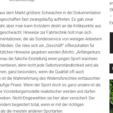
e
S
s aus dem Markt größere Schwächen in der Dokumentation
–
geschäften fast zwangsläufig auftreten. Es gab zwar
Ei
r, aber man kann trotzdem direkt an die Kritikpunkte aus
geschwächt. Hinweise zur Fahrtechnik holt man sich
mentationen, die als Sonderservice von wenigen Anbietern
 Medien. Die Idee sich ein „Geschäft“ offenzuhalten für
sätzlichen Hinweise gegeben werden (Motto: „Anfängerkurs
 genau die falsche Einstellung einen jungen Sport wachsen
mentieren, denn nicht jede Selbstverständlichkeit wird als
en, ganz besonders, wenn die Qualität oft auch
So ist die Wahrnehmung des Widerrufsrechtes enttäuschter
häufige Praxis. Wenn der Sport doch so
ganz anders
ist als
ie Vorstellungsmodelle realistischer werden und dürfen
eben. Nicht-Eingeweihten sei hier aber versichert: Der
dern begeistert total, wenn er mit der richtigen
als die meisten anderen Sportarten.