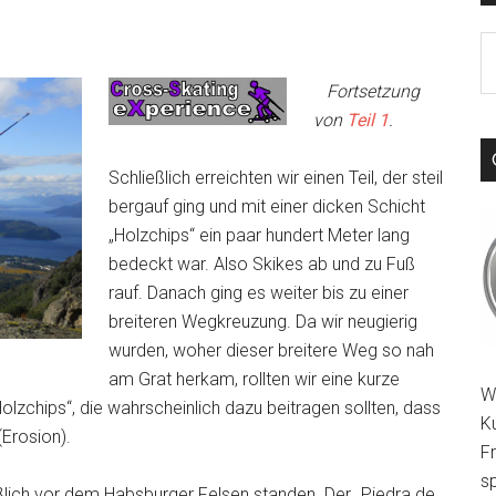
S
th
Fortsetzung
si
von
Teil 1
.
...
Schließlich erreichten wir einen Teil, der steil
bergauf ging und mit einer dicken Schicht
„Holzchips“ ein paar hundert Meter lang
bedeckt war. Also Skikes ab und zu Fuß
rauf. Danach ging es weiter bis zu einer
breiteren Wegkreuzung. Da wir neugierig
wurden, woher dieser breitere Weg so nah
am Grat herkam, rollten wir eine kurze
W
lzchips“, die wahrscheinlich dazu beitragen sollten, dass
K
Erosion).
F
sp
eßlich vor dem Habsburger Felsen standen. Der „Piedra de