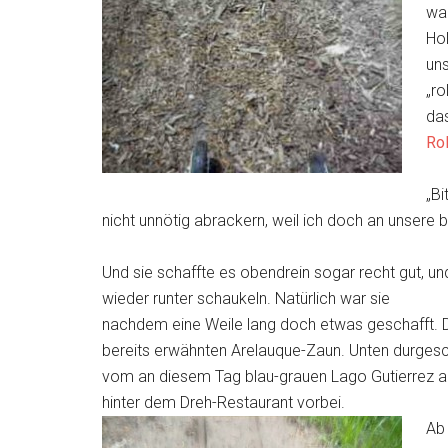
war
Hol
un
„ro
da
Ro
„Bi
nicht unnötig abrackern, weil ich doch an unsere
Und sie schaffte es obendrein sogar recht gut, un
wieder runter schaukeln. Natürlich war sie
nachdem eine Weile lang doch etwas geschafft. D
bereits erwähnten Arelauque-Zaun. Unten durgeschlü
vom an diesem Tag blau-grauen Lago Gutierrez a
hinter dem Dreh-Restaurant vorbei.
Ab 