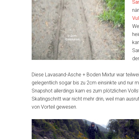
Sa
nä
Vu
We
hei
kam
San
den
Diese Lavasand-Asche + Boden Mixtur war teilwe
gelegentlich sogar bis zu 2cm einsinkte und nur
Snapshot allerdings kam es zum plötzlichen Vollst
Skatingschritt war nicht mehr drin, weil man ausr
von Vorteil gewesen.