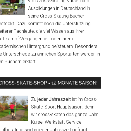
von Cross-Skating Kursen und
Ausbildungen in Deutschland in
seine Cross-Skating Bücher
esteckt. Dazu kommt noch die Unterstützung
iterer Fachleute, die viel Wissen aus ihrer
ettkampf-Vergangenheit oder ihrem
kademischen Hintergrund beisteuern. Besonders
ie Unterschiede zu ähnlichen Sportarten werden in
n Büchern erklärt.
CROSS-SKATE-SHOP = 12 MONATE SAISON!
Zu
jeder Jahreszeit
ist im Cross-
Skate-Sport Hauptsaison, denn
wir cross-skaten das ganze Jahr.
Kurse, Werkstatt-Service,
ufberatung sind in jeder Jahreszeit gefragt.