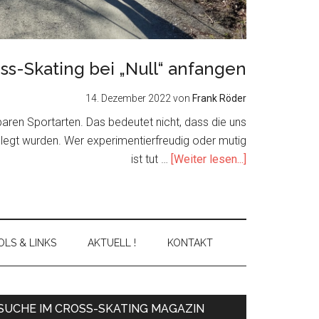
ss-Skating bei „Null“ anfangen
14. Dezember 2022
von
Frank Röder
nbaren Sportarten. Das bedeutet nicht, dass die uns
elegt wurden. Wer experimentierfreudig oder mutig
about
ist tut …
[Weiter lesen...]
Cross-
Skating
bei
„Null“
LS & LINKS
AKTUELL !
KONTAKT
anfangen
Primary
SUCHE IM CROSS-SKATING MAGAZIN