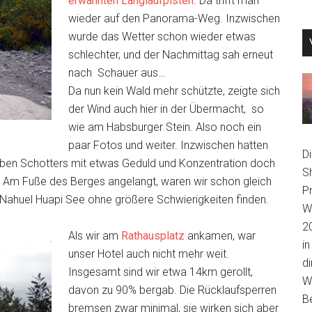
erwähnten Langlaufpisten
. Da trifft man
wieder auf den Panorama-Weg. Inzwischen
wurde das Wetter schon wieder etwas
schlechter, und der Nachmittag sah erneut
nach Schauer aus…
Da nun kein Wald mehr schützte, zeigte sich
der Wind auch hier in der Übermacht, so
wie am Habsburger Stein. Also noch ein
paar Fotos und weiter. Inzwischen hatten
D
roben Schotters mit etwas Geduld und Konzentration doch
S
n. Am Fuße des Berges angelangt, waren wir schon gleich
P
Nahuel Huapi See ohne größere Schwierigkeiten finden.
We
2
Als wir am
Rathausplatz
ankamen, war
in
unser Hotel auch nicht mehr weit.
di
Insgesamt sind wir etwa 14km gerollt,
Wi
davon zu 90% bergab. Die Rücklaufsperren
B
bremsen zwar minimal, sie wirken sich aber