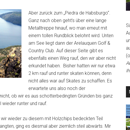
Aber zurück zum „Piedra de Habsburgo“.
Ganz nach oben geht’s über eine lange
S
Metalltreppe hinauf, wo man erneut mit
A
einem tollen Rundblick belohnt wird. Unten
un
am See liegt dann der Arelauquen Golf &
a
Country Club. Auf dieser Seite gibt es
(
ebenfalls einen Weg rauf, den wir aber nicht
A
erkundet haben. Bisher hatten wir nur etwa
I
2 km rauf und runter skaten können, denn
nicht alles war auf Skates zu schaffen. Es
erwartete uns also noch der
nicht, ob wir es aus schotterbedingten Gründen bis ganz
 wieder runter und rauf.
 wir wieder zu diesem mit Holzchips bedeckten Teil
angten, ging es diesmal aber ziemlich steil abwärts. Mir