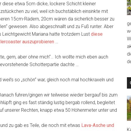
 diese etwa 5cm dicke, lockere Schicht kleiner
zstückchen zu viel, weil ich buchstäblich einsinkte mit
seren 15cm-Rädern, 20cm wären da sicherlich besser zu
g
llen“ gewesen. Also abgeschnallt und zu Fuß runter. Aber
we
s Leichtgewicht Mariana hatte trotzdem Lust
diese
W
llercoaster auszuprobieren
…
a
d
tte, gern, aber ohne mich“… Ich wollte mich eben auch
de
 bevorstehende Schotterpartie dachte …
d weil’s so „schön“ war, gleich noch mal hochkraxeln und
anach fuhren/gingen wir teilweise wieder bergauf bis zum
pft ging es fast ständig lustig bergab rollend, begleitet
uf unserer Rechten, knapp etwa 50 Höhenmeter unter und
und zu gab es Teile, die noch mit etwas
Lava-Asche und
Ka