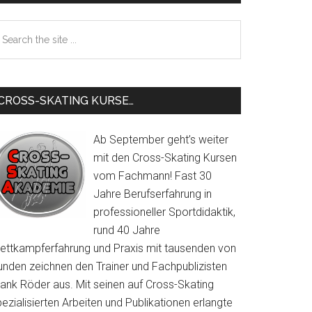
Sidebar
earch
e
te
CROSS-SKATING KURSE…
Ab September geht’s weiter
mit den Cross-Skating Kursen
vom Fachmann! Fast 30
Jahre Berufserfahrung in
professioneller Sportdidaktik,
rund 40 Jahre
ettkampferfahrung und Praxis mit tausenden von
unden zeichnen den Trainer und Fachpublizisten
rank Röder aus. Mit seinen auf Cross-Skating
ezialisierten Arbeiten und Publikationen erlangte