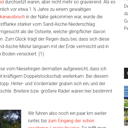
nd
durchsetzt waren, aber nicht mehr so gravierend. Als es
D
mlich vor etwa 1 ½ Jahre zu einem gewaltigen
da
lkanausbruch
in der Nähe gekommen war, wurde die
Ga
stflanke stärker vom Sand-Asche-Niederschlag
P
mgesucht als die Ostseite, welche glimpflicher davon
. Zum Glück trägt der Regen dazu bei, dass sich diese
d-Asche-Mixtur langsam mit der Erde vermischt und in
 Boden versickert. (1)
ise vom Nieselregen dermaßen aufgeweicht, dass ich
 mit kräftigem Doppelstockschub weiterkam. Bei diesem
opp. Hinter- und Vorderräder gruben sich ein, und der
utschte. Breitere bzw. größere Räder wären hier bestimmt
Wir fuhren also noch ein paar km weiter
runter, bis
zum Eingang der schon