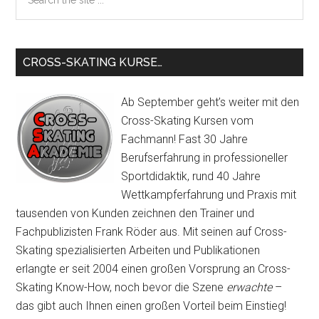
the
site
...
CROSS-SKATING KURSE…
Ab September geht’s weiter mit den
Cross-Skating Kursen vom
Fachmann! Fast 30 Jahre
Berufserfahrung in professioneller
Sportdidaktik, rund 40 Jahre
Wettkampferfahrung und Praxis mit
tausenden von Kunden zeichnen den Trainer und
Fachpublizisten Frank Röder aus. Mit seinen auf Cross-
Skating spezialisierten Arbeiten und Publikationen
erlangte er seit 2004 einen großen Vorsprung an Cross-
Skating Know-How, noch bevor die Szene
erwachte
–
das gibt auch Ihnen einen großen Vorteil beim Einstieg!