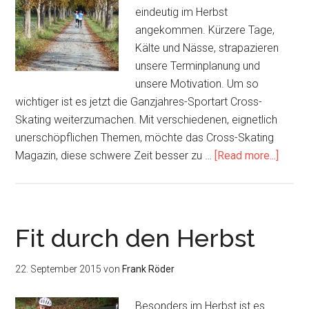
eindeutig im Herbst
angekommen. Kürzere Tage,
Kälte und Nässe, strapazieren
unsere Terminplanung und
unsere Motivation. Um so
wichtiger ist es jetzt die Ganzjahres-Sportart Cross-
Skating weiterzumachen. Mit verschiedenen, eignetlich
unerschöpflichen Themen, möchte das Cross-Skating
about
Magazin, diese schwere Zeit besser zu …
[Read more...]
Gut
durch
Herbs
und
Fit durch den Herbst
Winte
komm
22. September 2015
von
Frank Röder
Teil
1
Besonders im Herbst ist es