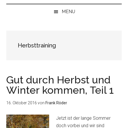
bei
„Null“
MENU
anfangen
Herbsttraining
Gut durch Herbst und
Winter kommen, Teil 1
16. Oktober 2016
von
Frank Röder
Jetzt ist der lange Sommer
doch vorbei und wir sind