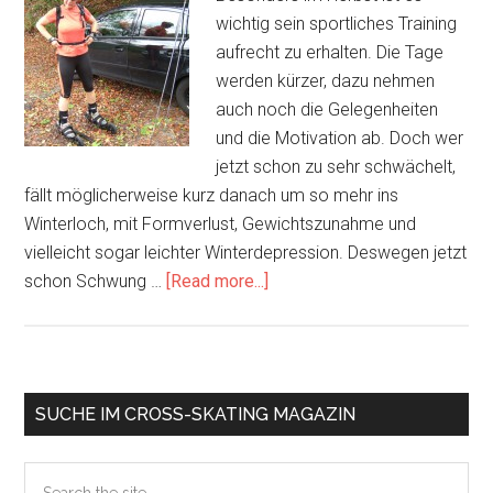
wichtig sein sportliches Training
aufrecht zu erhalten. Die Tage
werden kürzer, dazu nehmen
auch noch die Gelegenheiten
und die Motivation ab. Doch wer
jetzt schon zu sehr schwächelt,
fällt möglicherweise kurz danach um so mehr ins
Winterloch, mit Formverlust, Gewichtszunahme und
vielleicht sogar leichter Winterdepression. Deswegen jetzt
about
schon Schwung …
[Read more...]
Fit
durch
den
Herbst
Primary
SUCHE IM CROSS-SKATING MAGAZIN
Sidebar
Search