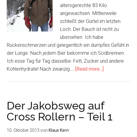
altersgerechte 83 Kilo
angewachsen. Mittlerweile
schließt der Gürtel im letzten
Loch. Der Bauch ist nicht zu
übersehen. Ich habe
Rückenschmerzen und gelegentlich ein dumpfes Gefühl in
der Lunge. Nach jedem Bier bekomme ich Sodbrennen.
Ich esse Tag für Tag dasselbe: Fett, Zucker und andere
about
Kohlenhydrate! Nach zwanzig …
[Read more...]
Der
Jakobsweg
auf
Cross
Der Jakobsweg auf
Rollern
Cross Rollern – Teil 1
–
Teil
10. Oktober 2013
von
Klaus Kern
2