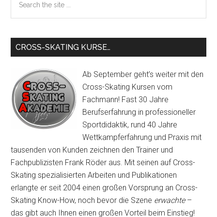
the
1
site
...
CROSS-SKATING KURSE…
Ab September geht’s weiter mit den
Cross-Skating Kursen vom
Fachmann! Fast 30 Jahre
Berufserfahrung in professioneller
Sportdidaktik, rund 40 Jahre
Wettkampferfahrung und Praxis mit
tausenden von Kunden zeichnen den Trainer und
Fachpublizisten Frank Röder aus. Mit seinen auf Cross-
Skating spezialisierten Arbeiten und Publikationen
erlangte er seit 2004 einen großen Vorsprung an Cross-
Skating Know-How, noch bevor die Szene
erwachte
–
das gibt auch Ihnen einen großen Vorteil beim Einstieg!