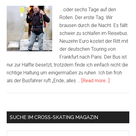
...oder sechs Tage auf den
Rollen. Der erste Tag. Wir
brausen durch die Nacht. Es fällt
schwer zu schlafen im Reisebus.
Neuzehn Euro kostet der Ritt mit
der deutschen Touring von
Frankfurt nach Paris. Der Bus ist
nur zur Hälfte besetzt, trotzdem finde ich einfach nicht die
richtige Haltung um einigermaßen zu ruhen. Ich bin froh
about
als der Busfahrer ruft „Ende, alles …
[Read more...]
Der
Jakobsweg
auf
Cross
Primary
SUCHE IM CROSS-SKATING MAGAZIN
Rollern
Sidebar
–
Search
Teil