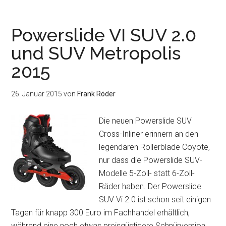
für
Cross-
Skater
Powerslide VI SUV 2.0
–
und SUV Metropolis
Teil
2015
2
–
weitere
26. Januar 2015
von
Frank Röder
Zielsetzungen
des
Die neuen Powerslide SUV
Grundlagentraini
Cross-Inliner erinnern an den
legendären Rollerblade Coyote,
nur dass die Powerslide SUV-
Modelle 5-Zoll- statt 6-Zoll-
Räder haben. Der Powerslide
SUV Vi 2.0 ist schon seit einigen
Tagen für knapp 300 Euro im Fachhandel erhältlich,
während eine noch etwas preisgüstigere Schnürversion