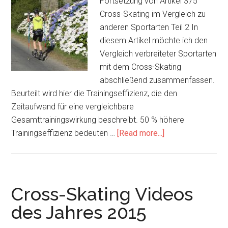
Fortsetzung von Artikel 375
Cross-Skating im Vergleich zu
anderen Sportarten Teil 2 In
diesem Artikel möchte ich den
Vergleich verbreiteter Sportarten
mit dem Cross-Skating
abschließend zusammenfassen.
Beurteilt wird hier die Trainingseffizienz, die den
Zeitaufwand für eine vergleichbare
Gesamttrainingswirkung beschreibt. 50 % höhere
about
Trainingseffizienz bedeuten …
[Read more...]
Cross-
Skating
im
Vergleich
Cross-Skating Videos
zu
des Jahres 2015
anderen
Sportarten