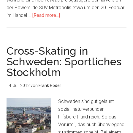
der Powerslide SUV Metropolis etwa um den 20. Februar
about
im Handel …
[Read more...]
Powerslide
VI
SUV
2.0
Cross-Skating in
und
Schweden: Sportliches
SUV
Stockholm
Metropolis
2015
14. Juli 2012
von
Frank Röder
Schweden sind gut gelaunt,
sozial, naturverbunden,
hilfsbereit und reich. So das
Vorurteil, das auch überwiegend
zu stimmen scheint. Bei einem