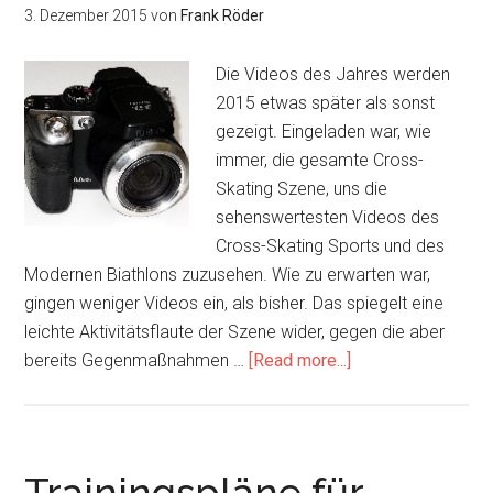
3. Dezember 2015
von
Frank Röder
Teil
3
Die Videos des Jahres werden
2015 etwas später als sonst
gezeigt. Eingeladen war, wie
immer, die gesamte Cross-
Skating Szene, uns die
sehenswertesten Videos des
Cross-Skating Sports und des
Modernen Biathlons zuzusehen. Wie zu erwarten war,
gingen weniger Videos ein, als bisher. Das spiegelt eine
leichte Aktivitätsflaute der Szene wider, gegen die aber
about
bereits Gegenmaßnahmen …
[Read more...]
Cross-
Skating
Videos
des
Trainingspläne für