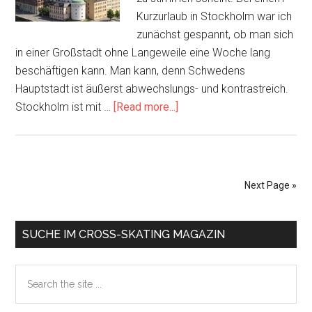
Kurzurlaub in Stockholm war ich
zunächst gespannt, ob man sich
in einer Großstadt ohne Langeweile eine Woche lang
beschäftigen kann. Man kann, denn Schwedens
Hauptstadt ist äußerst abwechslungs- und kontrastreich.
about
Stockholm ist mit …
[Read more...]
Cross-
Skating
in
Schweden:
Next Page »
Sportliches
Stockholm
Primary
SUCHE IM CROSS-SKATING MAGAZIN
Sidebar
Search
the
site