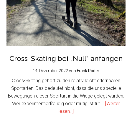
Cross-Skating bei „Null“ anfangen
14. Dezember 2022
von
Frank Röder
Cross-Skating gehört zu den relativ leicht erlernbaren
Sportarten. Das bedeutet nicht, dass die uns spezielle
Bewegungen dieser Sportart in die Wiege gelegt wurden.
Wer experimentierfreudig oder mutig ist tut …
[Weiter
about
lesen...]
Cross-
Skating