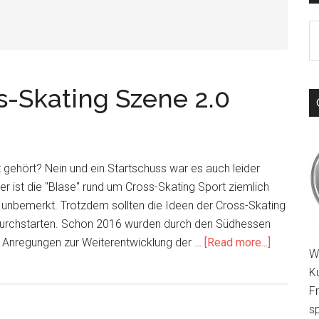
S
th
si
...
s-Skating Szene 2.0
t gehört? Nein und ein Startschuss war es auch leider
her ist die "Blase" rund um Cross-Skating Sport ziemlich
en unbemerkt. Trotzdem sollten die Ideen der Cross-Skating
durchstarten. Schon 2016 wurden durch den Südhessen
about
e Anregungen zur Weiterentwicklung der …
[Read more...]
W
Startschu
K
zur
F
Cross-
sp
Skating