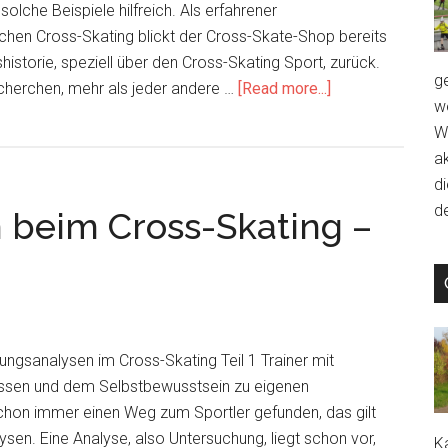
Ausbildung
olche Beispiele hilfreich. Als erfahrener
chen Cross-Skating blickt der Cross-Skate-Shop bereits
historie, speziell über den Cross-Skating Sport, zurück.
g
about
echerchen, mehr als jeder andere …
[Read more...]
we
Immer
W
die
a
„Ausbildungs-
d
Mauer“
de
beim Cross-Skating –
hoch
gsanalysen im Cross-Skating Teil 1 Trainer mit
issen und dem Selbstbewusstsein zu eigenen
hon immer einen Weg zum Sportler gefunden, das gilt
en. Eine Analyse, also Untersuchung, liegt schon vor,
Ka