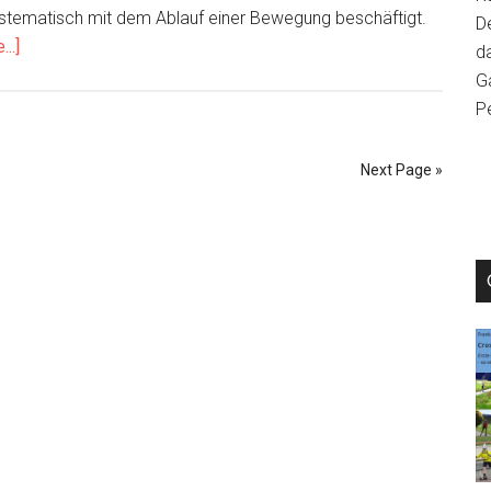
stematisch mit dem Ablauf einer Bewegung beschäftigt.
D
about
..]
da
Bewegungsanalysen
Ga
beim
P
Cross-
Skating
Next Page »
–
Teil
2