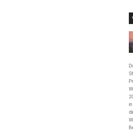
D
S
P
We
2
in
di
Wi
B