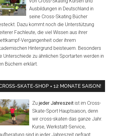
von Cross-Skating Kursen und
Ausbildungen in Deutschland in
seine Cross-Skating Bücher
esteckt. Dazu kommt noch die Unterstützung
iterer Fachleute, die viel Wissen aus ihrer
ettkampf-Vergangenheit oder ihrem
kademischen Hintergrund beisteuern. Besonders
ie Unterschiede zu ähnlichen Sportarten werden in
n Büchern erklärt.
CROSS-SKATE-SHOP = 12 MONATE SAISON!
Zu
jeder Jahreszeit
ist im Cross-
Skate-Sport Hauptsaison, denn
wir cross-skaten das ganze Jahr.
Kurse, Werkstatt-Service,
ufberatung sind in jeder Jahreszeit gefragt.