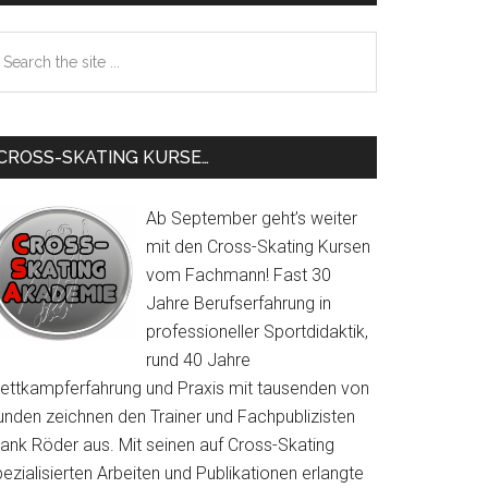
Sidebar
earch
e
te
CROSS-SKATING KURSE…
Ab September geht’s weiter
mit den Cross-Skating Kursen
vom Fachmann! Fast 30
Jahre Berufserfahrung in
professioneller Sportdidaktik,
rund 40 Jahre
ettkampferfahrung und Praxis mit tausenden von
ss
unden zeichnen den Trainer und Fachpublizisten
rank Röder aus. Mit seinen auf Cross-Skating
ezialisierten Arbeiten und Publikationen erlangte