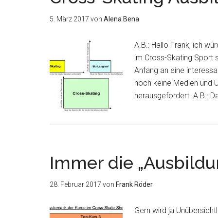
5. März 2017
von
Alena Bena
A.B.: Hallo Frank, ich w
im Cross-Skating Sport sp
Anfang an eine interess
noch keine Medien und U
herausgefordert. A.B.: 
Immer die „Ausbild
28. Februar 2017
von
Frank Röder
Gern wird ja Unübersichtl