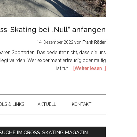
ss-Skating bei „Null“ anfangen
14. Dezember 2022
von
Frank Röder
nbaren Sportarten. Das bedeutet nicht, dass die uns
elegt wurden. Wer experimentierfreudig oder mutig
about
ist tut …
[Weiter lesen...]
Cross-
Skating
bei
„Null“
LS & LINKS
AKTUELL !
KONTAKT
anfangen
Primary
SUCHE IM CROSS-SKATING MAGAZIN