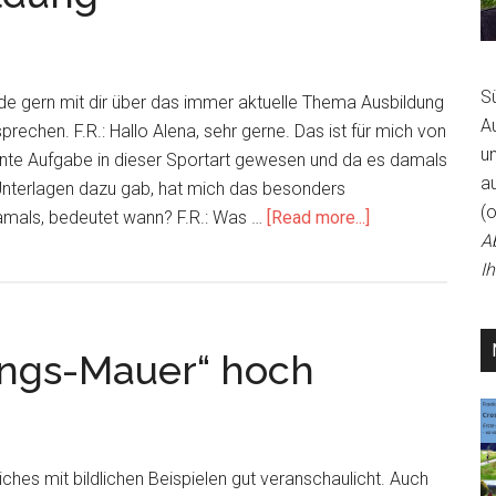
Training,
Touren,
Trainingslager
S
ürde gern mit dir über das immer aktuelle Thema Ausbildung
A
rechen. F.R.: Hallo Alena, sehr gerne. Das ist für mich von
un
ante Aufgabe in dieser Sportart gewesen und da es damals
a
nterlagen dazu gab, hat mich das besonders
(
about
Damals, bedeutet wann? F.R.: Was …
[Read more...]
A
Interview
I
mit
Frank
Röder
ungs-Mauer“ hoch
–
Thema
heute:
Cross-
Skating
iches mit bildlichen Beispielen gut veranschaulicht. Auch