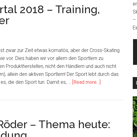
e
tal 2018 – Training,
Szene
S
2.0
er
–
Ei
ist zwar zur Zeit etwas komatös, aber der Cross-Skating
wie vor. Dies haben wir vor allem den Sportlern zu
den Produktherstellen, nicht den Händlern und auch nicht
), allein den aktiven Sportlern! Der Sport lebt durch das
about
 es, die den Sport tun. Damit es, …
[Read more...]
1.
Cross-
Skating
Quartal
 Röder – Thema heute:
2018
–
ldung